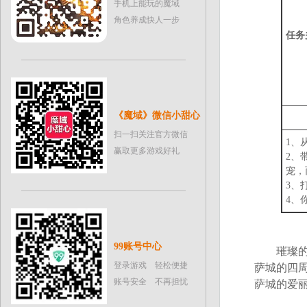
手机上能玩的魔域
角色养成快人一步
任务
《魔域》微信小甜心
扫一扫关注官方微信
1、
赢取更多游戏好礼
2、
宠，
3、
4、
99账号中心
璀璨的夜
登录游戏 轻松便捷
萨城的四
账号安全 不再担忧
萨城的爱