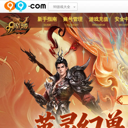
99游戏大全
新手指南
账号管理
游戏充值
安全
guide
account
recharge
securi