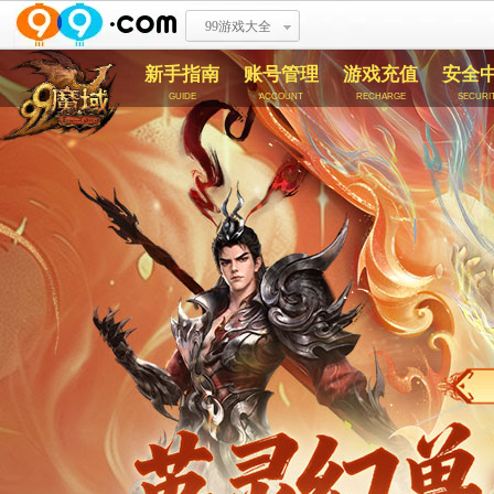
99游戏大全
新手指南
账号管理
游戏充值
安全
guide
account
recharge
securi