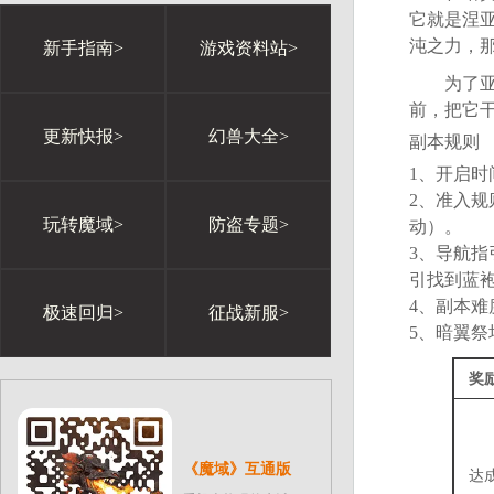
它就是涅
沌之力，
新手指南>
游戏资料站>
为了亚特
前，把它
更新快报>
幻兽大全>
副本规则
1、开启时间
2、准入规
玩转魔域>
防盗专题>
动）。
3、导航
引找到蓝
4、副本难
极速回归>
征战新服>
5、暗翼祭
奖
《魔域》互通版
达