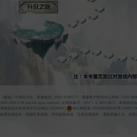
升级之路
注：本专题页面仅对游戏内
《
魔域
》中国官方站┊客服电话：0591-87085777┊重要客户呼叫中心号码：0591-8808
2000-2026 ©
99.com
All rights reserved.┊
文网游备字〔2017〕Ｃ-RPG 0071
┊本游戏适合
增值电信业务经营许可证闽B2-20100001
┊
闽公网安备 35010002000102号
┊ISBN7-9
健康游戏忠告：抵制不良游戏，拒绝盗版游戏，注意自我保护，谨防受骗上当。适度