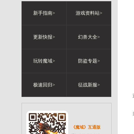
新手指南>
游戏资料站>
更新快报>
幻兽大全>
玩转魔域>
防盗专题>
极速回归>
征战新服>
《魔域》互通版