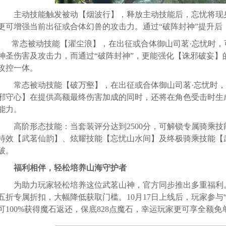
主动技能触发被动【烟波行】，释放主动技能后，忘忧将现身
更可增强当前出征或合体幻兽的攻击力。通过“破阵封神”提升后
常态被动技能【濯尘浪】，在出征或合体御山司茗·忘忧时，
神圣伤害及攻击力，而通过“破阵封神”，更能强化【诛邪破妄
攻控一体。
常态被动技能【破万壑】，在出征或合体御山司茗·忘忧时，
邪守心】在提供高额最终伤害加成的同时，还将在角色受击时生
能力。
高阶形态技能：当套装评分达到2500分，可解锁专属骑乘技能
特效【武茗仙韵】、炫耀技能【忘忧山水间】及终极骑乘技能【
破。
福利相伴，轻松培养山海守护者
为助力玩家轻松培养这位武茗山神，官方同步推出多重福利。1
五折专属折扣，大幅降低获取门槛。10月17日上线后，玩家参与“
可100%获得魔石返还，保底828点魔石，幸运玩家更可享全额免