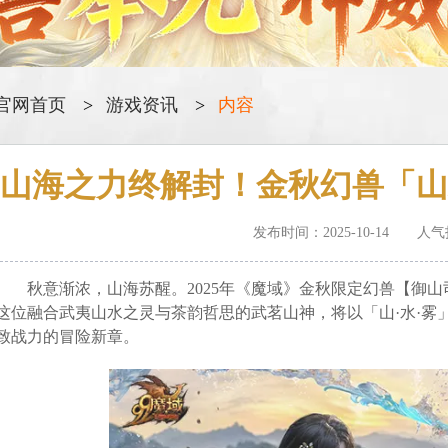
官网首页
游戏资讯
内容
山海之力终解封！金秋幻兽「山
发布时间：2025-10-14 人
秋意渐浓，山海苏醒。2025年《魔域》金秋限定幻兽【御山司
这位融合武夷山水之灵与茶韵哲思的武茗山神，将以「山·水·雾
致战力的冒险新章。