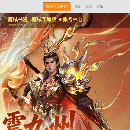
登录个人中心
注册
充值
客服
务
魔域书漫
魔域互通版
99账号中心
novel&comic