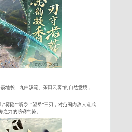
霞地貌、九曲溪流、茶田云雾”的自然意境，
隐”“听泉”“望岳”三刃，对范围内敌人造成
海之力的磅礴气势。