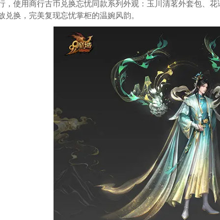
行，使用商行古币兑换忘忧同款系列外观：玉川清茗外套包、花
放兑换，完美复现忘忧掌柜的温婉风韵。