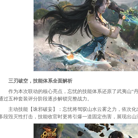
三刃破空，技能体系全面解析
作为本次联动的核心亮点，忘忧的技能体系还原了武夷山“丹
通过五种套装评分阶段逐步解锁完整战力。
主动技能【诛邪破妄】：忘忧将驾驭山水云雾之力，依次化出“雾
多段毁灭性打击，技能收官时更将引爆一道固定伤害，展现出山