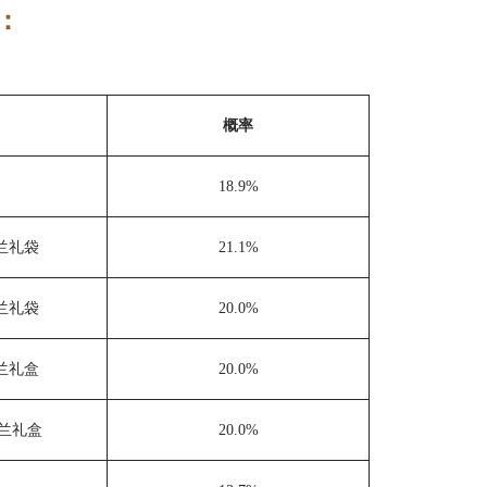
：
概率
18.9%
雀兰礼袋
21.1%
雀兰礼袋
20.0%
雀兰礼盒
20.0%
雀兰礼盒
20.0%