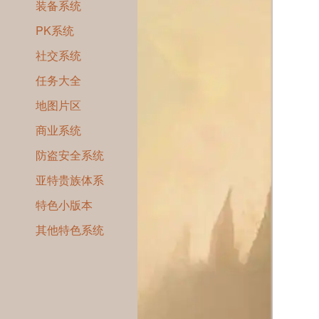
装备系统
PK系统
社交系统
任务大全
地图片区
商业系统
防盗安全系统
亚特贵族体系
特色小版本
其他特色系统