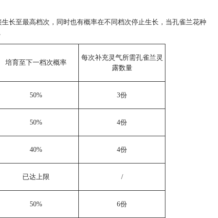
接生长至最高档次，同时也有概率在不同档次停止生长，当孔雀兰花种
。
每次补充灵气所需孔雀兰灵
培育至下一档次概率
露数量
50%
3份
50%
4份
40%
4份
已达上限
/
50%
6份