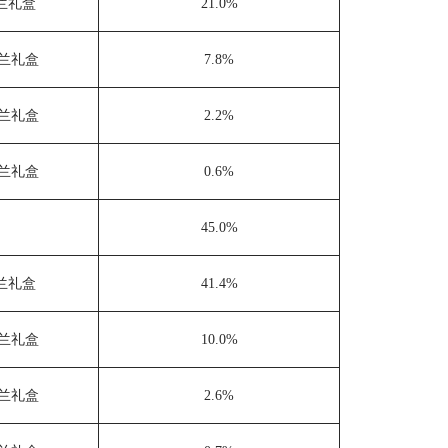
雀兰礼盒
21.0%
雀兰礼盒
7.8%
雀兰礼盒
2.2%
雀兰礼盒
0.6%
45.0%
雀兰礼盒
41.4%
雀兰礼盒
10.0%
雀兰礼盒
2.6%