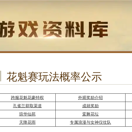
花魁赛玩法概率公示
跨服花魁花豪特权
外观奖励介绍
孔雀兰获取渠道
成就奖励
琼华仙苑
鸾舞花坛
天降花雨
专属浪漫与女神仪仗队