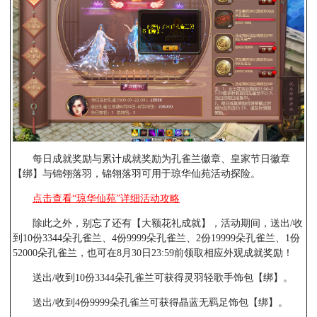
每日成就奖励与累计成就奖励为孔雀兰徽章、皇家节日徽章
【绑】与锦翎落羽，锦翎落羽可用于琼华仙苑活动探险。
点击查看“琼华仙苑”详细活动攻略
除此之外，别忘了还有【大额花礼成就】，活动期间，送出/收
到10份3344朵孔雀兰、4份9999朵孔雀兰、2份19999朵孔雀兰、1份
52000朵孔雀兰，也可在8月30日23:59前领取相应外观成就奖励！
送出/收到10份3344朵孔雀兰可获得灵羽轻歌手饰包【绑】。
送出/收到4份9999朵孔雀兰可获得晶蓝无羁足饰包【绑】。