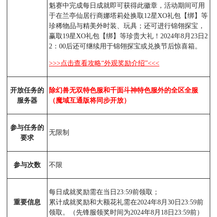
魁赛中完成每日成就即可获得此徽章，活动期间可用
于在兰亭仙居行商娜塔莉处换取12星XO礼包【绑】等
珍稀物品与精美外时装、玩具；还可进行锦翎探宝，
赢取19星XO礼包【绑】等珍贵大礼！2024年8月23日2
2：00后还可继续用于锦翎探宝或兑换节后惊喜箱。
>>>点击查看攻略“外观奖励介绍”<<<
开放任务的
除幻兽无双特色服和千面斗神特色服外的全区全服
服务器
（魔域互通版将同步开放）
参与任务的
无限制
要求
参与次数
不限
每日成就奖励需在当日23:59前领取；
重要信息
累计成就奖励和大额花礼需在2024年8月30日23:59前
领取。（先锋服领奖时间为2024年8月18日23:59前）