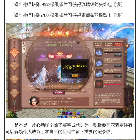
送出/收到2份19999朵孔雀兰可获得琉璃银翎头饰包【绑】。
送出/收到1份52000朵孔雀兰可获得霜颜雀羽脸型卡【绑】。
是不是非常心动呢？除了赛事成就之外，积极参与花魁赛还有
可以解锁个人成就，在自己的历程中留下重要的记录喔。