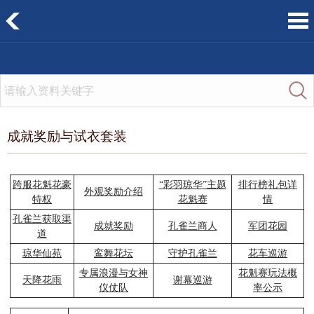
成就奖励与试衣套装
跨服花魁花豪
“彩羽琼华”主题
排行榜礼包详
外观奖励介绍
特权
花魁赛
情
孔雀兰获取渠
成就奖励
孔雀兰商人
军团花园
道
琼华仙苑
鸾舞花坛
守护孔雀兰
花车巡游
专属浪漫与女神
花魁赛玩法概
天降花雨
谢幕巡游
仪仗队
率公示