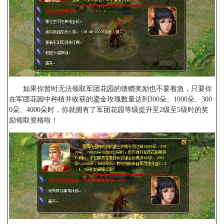
如果你暂时无法领取军团花园的馈赠奖励也不要着急，只要你
在军团花园中种植并收获的鎏金玫瑰数量达到300朵、1000朵、300
0朵、4000朵时，你就拥有了军团花园等级提升至2级至5级时的奖
励领取资格啦！