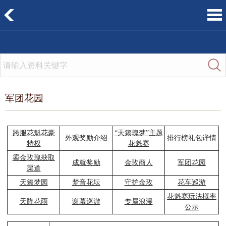
军团花园
跨服花魁花豪
“天籁瑰梦”主题
外观奖励介绍
排行榜礼包详情
特权
花魁赛
鎏金玫瑰获取
成就奖励
金玫商人
军团花园
渠道
天籁梦园
梦音花坛
守护金玫
花车巡游
花魁赛玩法概率
天降花雨
谢幕巡游
专属浪漫
公示