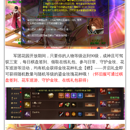
军团花园开放期间，只要你的人物等级达到90级，成神且可驾
驭三宠 ，每日棋盘签到、领取在线礼包、参与日常、守护金玫、花
车巡游等活动，均有机会获得金玫花种礼盒【赠】——开启礼盒即
可获得随机数量与随机等级的鎏金玫瑰花种哦！
（怀旧服可通过棋
盘签到、花车巡游、守护金玫、在线礼包获得）