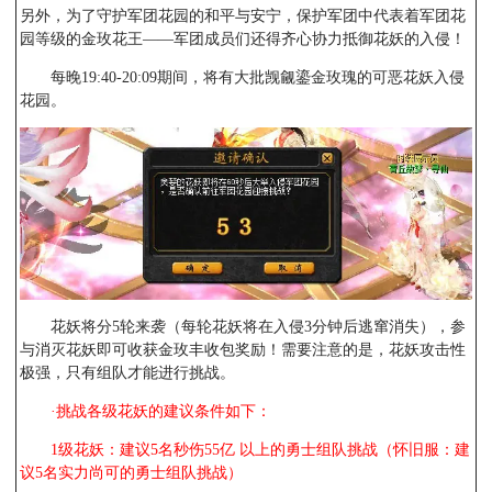
另外，为了守护军团花园的和平与安宁，保护军团中代表着军团花
园等级的金玫花王——军团成员们还得齐心协力抵御花妖的入侵！
每晚19:40-20:09期间，将有大批觊觎鎏金玫瑰的可恶花妖入侵
花园。
花妖将分5轮来袭（每轮花妖将在入侵3分钟后逃窜消失），参
与消灭花妖即可收获金玫丰收包奖励！需要注意的是，花妖攻击性
极强，只有组队才能进行挑战。
·挑战各级花妖的建议条件如下：
1级花妖：建议5名秒伤55亿 以上的勇士组队挑战（怀旧服：建
议5名实力尚可的勇士组队挑战）