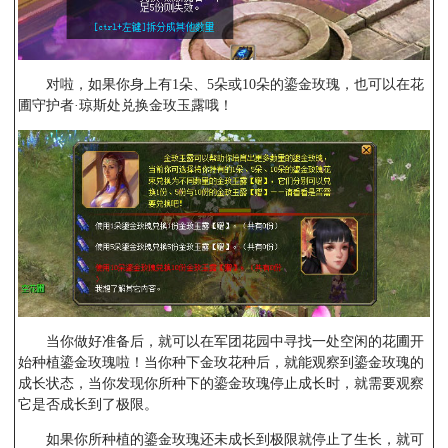
对啦，如果你身上有1朵、5朵或10朵的鎏金玫瑰，也可以在花
圃守护者·琼斯处兑换金玫玉露哦！
当你做好准备后，就可以在军团花园中寻找一处空闲的花圃开
始种植鎏金玫瑰啦！当你种下金玫花种后，就能观察到鎏金玫瑰的
成长状态，当你发现你所种下的鎏金玫瑰停止成长时，就需要观察
它是否成长到了极限。
如果你所种植的鎏金玫瑰还未成长到极限就停止了生长，就可