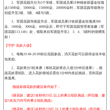
2、军团花园共分为5个等级，军团成员累计种植收获鎏金玫瑰
达15000朵、50000朵、150000朵、200000朵时，军团花园等级将分
别提升至2级、3级、4级与5级。
3、军团花园等级提升后，军团成员累计收获鎏金玫瑰满300
朵、1000朵、3000朵、4000朵后，即可于军团花园管理者洛娜（军
团花园113,140）处，领取来自军团提升至2、3、4、5级时的馈赠奖
励！
【守护·花妖入侵】
1、每晚19:40-20:09前往花园参战，消灭花妖可以获得金玫丰收
包奖励。
2、花妖将分5轮来袭（每轮花妖将在入侵3分钟后逃窜），挑
战花妖需组队，进入花妖领域后需在1分钟内发起挑战，否则花妖
将逃离。
·挑战各级花妖的建议条件如下：
1级花妖：建议5名秒伤55亿 以上的勇士组队挑战（怀旧服：建
议5名实力尚可的勇士组队挑战）
2级花妖：建议5名秒伤220亿 以上的勇士组队挑战（怀旧服：