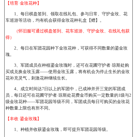
【培育·金玫花种】
1、每日棋盘签到、领取在线礼包、参与日常、守护金玫、花
车巡游等活动，均有机会获得金玫花种礼盒【赠】。
（怀旧服可通过棋盘签到、花车巡游、守护金玫、在线礼包获
得）
2、每日在军团花园种下金玫花种，可获得不同数量的鎏金玫
瑰。
3、军团成员在种植鎏金玫瑰时，还可在花圃守护者·琼斯处购
买或兑换金玫玉露——使用金玫玉露，将有机会为停止生长的金玫
花补充灵气，刺激花种继续生长。
4、成立时间达7日以上的军团中，已成神并开三宠的军团成
员，每日还可在花圃守护者·琼斯处花费金币购买一定数量的1级与2
级金玫花种——军团花园等级不同，军团成员每日可购买的金玫花
种数量上限也有所不同。
【丰收·鎏金玫瑰】
1、种植并收获鎏金玫瑰，即可提升军团花园等级。