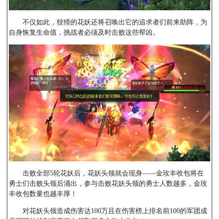
不仅如此，狡猾的花妖还将召唤出它的追求者们前来助阵，为
自身恢复生命值，挑战者必须及时击败这些帮凶。
击败全部5轮花妖后，花妖头领就会现身——金玫丰收包将在
勇士们击败头领后涌出，参与击败花妖头领的勇士人数越多，金玫
丰收包数量也越丰厚！
对花妖头领造成伤害达100万且在伤害榜上排名前100的军团成