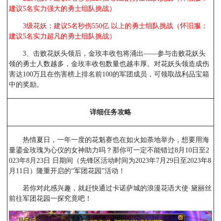
建议5名实力强大的勇士组队挑战）
3级花妖：建议5名秒伤550亿 以上的勇士组队挑战（怀旧服：
建议5名实力超凡的勇士组队挑战）
3、击败花妖头领后，金玫丰收包将涌出——参与击败花妖头
领的勇士人数越多，金玫丰收包数量也越丰厚。对花妖头领造成伤
害达100万且在伤害榜上排名前100的军团成员，可领取战利品宝箱
中的奖励。
详细任务攻略
热情夏日，一年一度的花魁赛也在如火如荼地举办，想要用海
量鎏金玫瑰为心仪的女神助力吗？那你可一定不能错过8月10日至2
023年8月23日 日期间（先锋区活动时间为2023年7月29日至2023年8
月11日）隆重开启的“军团花园”活动！
若你对此感兴趣，就赶快通过卡诺萨城的浪漫花语大使·黛丽丝
前往军团花园一探究竟吧！