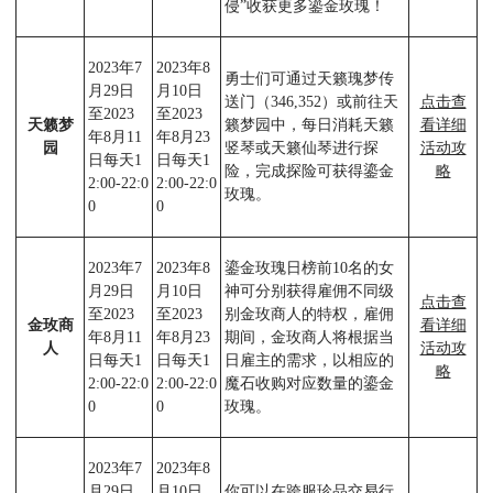
侵”收获更多鎏金玫瑰！
2023年7
2023年8
勇士们可通过天籁瑰梦传
月29日
月10日
送门（346,352）或前往天
点击查
至2023
至2023
天籁梦
籁梦园中，每日消耗天籁
看详细
年8月11
年8月23
园
竖琴或天籁仙琴进行探
活动攻
日每天1
日每天1
险，完成探险可获得鎏金
略
2:00-22:0
2:00-22:0
玫瑰。
0
0
2023年7
2023年8
鎏金玫瑰日榜前10名的女
月29日
月10日
神可分别获得雇佣不同级
点击查
至2023
至2023
别金玫商人的特权，雇佣
金玫商
看详细
年8月11
年8月23
期间，金玫商人将根据当
人
活动攻
日每天1
日每天1
日雇主的需求，以相应的
略
2:00-22:0
2:00-22:0
魔石收购对应数量的鎏金
0
0
玫瑰。
2023年7
2023年8
月29日
月10日
你可以在跨服珍品交易行