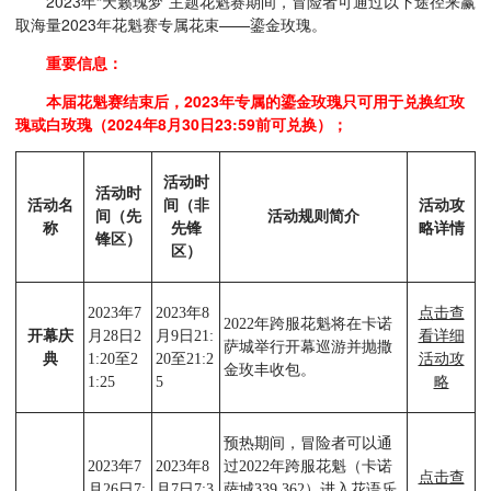
2023年“天籁瑰梦”主题花魁赛期间，冒险者可通过以下途径来赢
取海量2023年花魁赛专属花束——鎏金玫瑰。
重要信息：
本届花魁赛结束后，2023年专属的鎏金玫瑰只可用于兑换红玫
瑰或白玫瑰（2024年8月30日23:59前可兑换）；
活动时
活动时
活动名
间（非
活动攻
间（先
活动规则简介
称
先锋
略详情
锋区）
区）
2023年7
2023年8
点击查
2022年跨服花魁将在卡诺
开幕庆
月28日2
月9日21:
看详细
萨城举行开幕巡游并抛撒
典
1:20至2
20至21:2
活动攻
金玫丰收包。
1:25
5
略
预热期间，冒险者可以通
2023年7
2023年8
过2022年跨服花魁（卡诺
点击查
月26日7:
月7日7:3
萨城339,362）进入花语乐