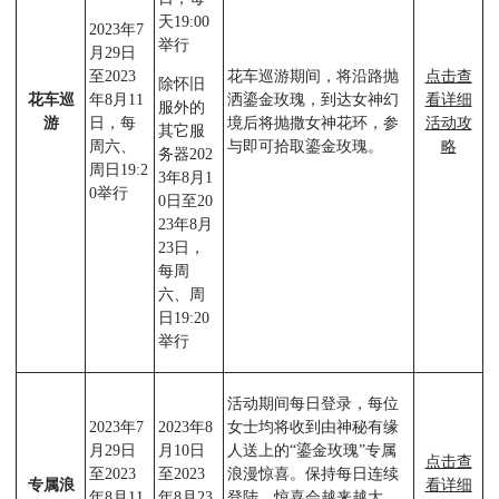
天19:00
2023年7
举行
月29日
至2023
花车巡游期间，将沿路抛
点击查
除怀旧
花车巡
年8月11
洒鎏金玫瑰，到达女神幻
看详细
服外的
游
日，每
境后将抛撒女神花环，参
活动攻
其它服
周六、
与即可拾取鎏金玫瑰。
略
务器202
周日19:2
3年8月1
0举行
0日至20
23年8月
23日，
每周
六、周
日19:20
举行
活动期间每日登录，每位
2023年7
2023年8
女士均将收到由神秘有缘
月29日
月10日
人送上的“鎏金玫瑰”专属
点击查
至2023
至2023
浪漫惊喜。保持每日连续
专属浪
看详细
年8月11
年8月23
登陆，惊喜会越来越大。