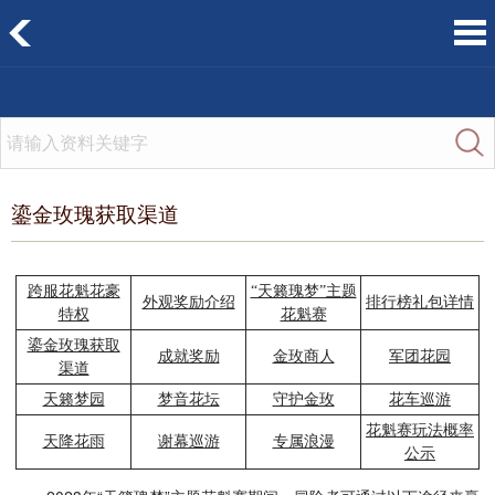
鎏金玫瑰获取渠道
跨服花魁花豪
“天籁瑰梦”主题
外观奖励介绍
排行榜礼包详情
特权
花魁赛
鎏金玫瑰获取
成就奖励
金玫商人
军团花园
渠道
天籁梦园
梦音花坛
守护金玫
花车巡游
花魁赛玩法概率
天降花雨
谢幕巡游
专属浪漫
公示