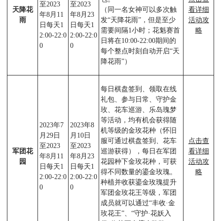
至2023
至2023
天降花
（同一名女神可以多次触
看详细
年8月11
年8月23
雨
发“天降花雨”，但是至少
活动攻
日每天1
日每天1
需要间隔1小时；花魁赛首
略
2:00-22:0
2:00-22:0
日将在10:00-22:00期间的
0
0
每个整点时刻自动开启“天
降花雨”）
每日棋盘签到、领取在线
礼包、参与日常、守护金
玫、花车巡游、乐岛瑰梦
等活动，均有机会获得随
2023年7
2023年8
机等级的金玫花种（怀旧
月29日
月10日
服可通过棋盘签到、花车
点击查
至2023
至2023
军团花
巡游获得），每日在军团
看详细
年8月11
年8月23
园
花园种下金玫花种，可获
活动攻
日每天1
日每天1
得不同数量的鎏金玫瑰。
略
2:00-22:0
2:00-22:0
种植并收获鎏金玫瑰提升
0
0
军团金玫花王等级，军团
成员就可以通过“丰收·金
玫花王”、“守护·花妖入