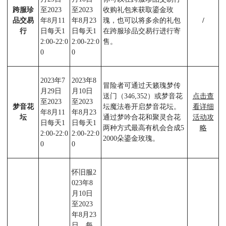
跨服珍
至2023
至2023
收购礼包来获取鎏金玫
品交易
年8月11
年8月23
瑰，也可以将多余的礼包
/
行
日每天1
日每天1
在跨服珍品交易行进行寄
2:00-22:0
2:00-22:0
售。
0
0
2023年7
2023年8
冒险者可通过天籁瑰梦传
月29日
月10日
送门（346,352）或梦音花
点击查
至2023
至2023
梦音花
坛魔法卷开启梦音花坛。
看详细
年8月11
年8月23
坛
通过梦吟合花和聚灵合花
活动攻
日每天1
日每天1
两种方式最高有机会合成5
略
2:00-22:0
2:00-22:0
2000朵鎏金玫瑰。
0
0
怀旧服2
023年8
月10日
至2023
年8月23
日，每