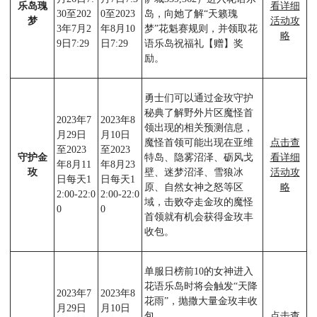
乐岛瑰
看详细
30至202
0至2023
岛，向她了解“天籁瑰
梦
活动攻
3年7月2
年8月10
梦”花魁赛规则，并领取花
略
9日7:29
日7:29
语乐岛祝福礼【赠】奖
励。
勇士们可以通过金玫守护
秘典了解野外片区魔怪首
2023年7
2023年8
领出现的相关预测信息，
月29日
月10日
魔怪首领可能出现在亚维
点击查
至2023
至2023
守护金
特岛、隐雾沼泽、砺风戈
看详细
年8月11
年8月23
玫
壁、迷梦沼泽、雪狼冰
活动攻
日每天1
日每天1
原、自然女神之怒等区
略
2:00-22:0
2:00-22:0
域，击败夺走金玫的魔怪
0
0
首领就有机会获得金玫丰
收包。
单服日榜前10的女神进入
花语乐岛时将会触发“天降
2023年7
2023年8
花雨”，抛撒大量金玫丰收
月29日
月10日
包。
点击查