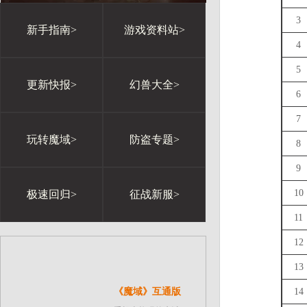
3
新手指南>
游戏资料站>
4
5
更新快报>
幻兽大全>
6
7
玩转魔域>
防盗专题>
8
9
10
极速回归>
征战新服>
11
12
13
《魔域》互通版
14