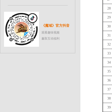
28
29
《魔域》官方抖音
30
观看趣味视频
31
赢取互动福利
32
33
34
35
36
37
38
39