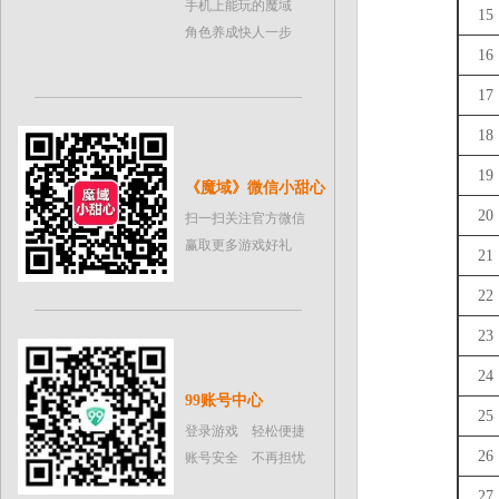
手机上能玩的魔域
15
角色养成快人一步
16
17
18
19
《魔域》微信小甜心
20
扫一扫关注官方微信
赢取更多游戏好礼
21
22
23
24
99账号中心
25
登录游戏 轻松便捷
26
账号安全 不再担忧
27