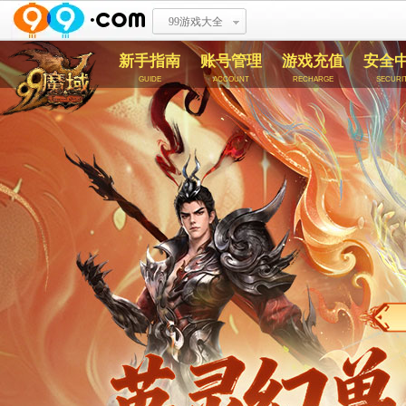
99游戏大全
新手指南
账号管理
游戏充值
安全
guide
account
recharge
securi