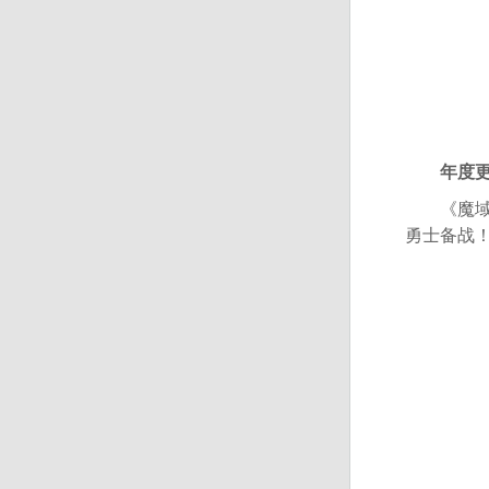
年度更新
《魔域》2
勇士备战