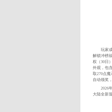
玩家成功
解锁冲榜福
权（30日
外观，包含
取270点
自动领奖，
2026
大陆全新