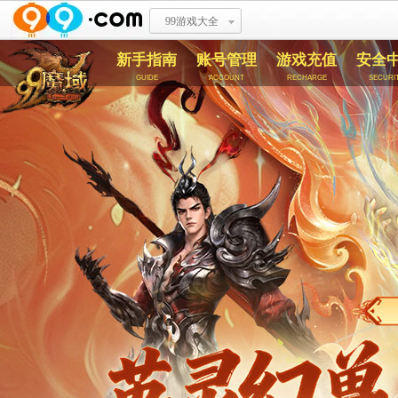
99游戏大全
新手指南
账号管理
游戏充值
安全
guide
account
recharge
securi