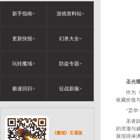
新手指南>
游戏资料站>
更新快报>
幻兽大全>
玩转魔域>
防盗专题>
圣光耀
极速回归>
征战新服>
作为《魔
收藏价值
“昙华·
圣者款以
的澄澈与
《魔域》互通版
展现得淋