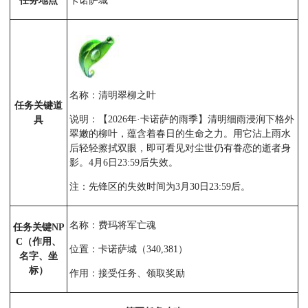
任务地点
卡诺萨城
名称：清明翠柳之叶
任务关键道
说明：【2026年·卡诺萨的雨季】清明细雨浸润下格外
具
翠嫩的柳叶，蕴含着春日的生命之力。用它沾上雨水
后轻轻擦拭双眼，即可看见对尘世仍有眷恋的逝者身
影。4月6日23:59后失效。
注：先锋区的失效时间为3月30日23:59后。
名称：费玛将军亡魂
任务关键NP
C（作用、
位置：卡诺萨城（340,381）
名字、坐
标）
作用：接受任务、领取奖励