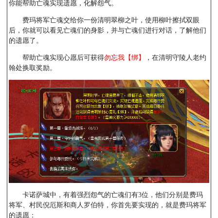
你能帮助亡魂实现遗愿，化解怨气。
费玛将军亡魂交给你一份清明翠柳之叶，使用柳叶擦拭双眼
后，你就可以看见亡魂们的身影，并与亡魂们进行对话，了解他们
的遗愿了。
帮助亡魂实现心愿后可获得
勿忘我【绑】
，在清明守陵人老约
翰处换取奖励。
卡诺萨城中，有着强烈怨气的亡魂们有3位，他们分别是费玛
将军、村民倪厄斯和商人罗伯特，你首先要实现的，就是费玛将军
的遗愿：