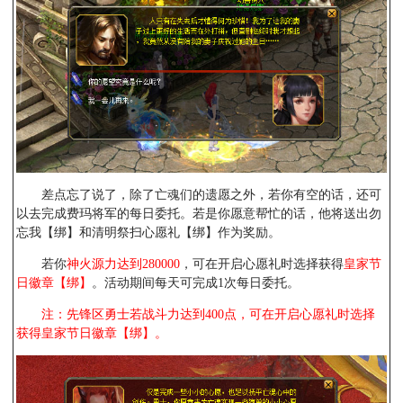
差点忘了说了，除了亡魂们的遗愿之外，若你有空的话，还可
以去完成费玛将军的每日委托。若是你愿意帮忙的话，他将送出勿
忘我【绑】和清明祭扫心愿礼【绑】作为奖励。
若你
神火源力达到280000
，可在开启心愿礼时选择获得
皇家节
日徽章【绑】
。活动期间每天可完成1次每日委托。
注：先锋区勇士若战斗力达到400点，可在开启心愿礼时选择
获得皇家节日徽章【绑】。