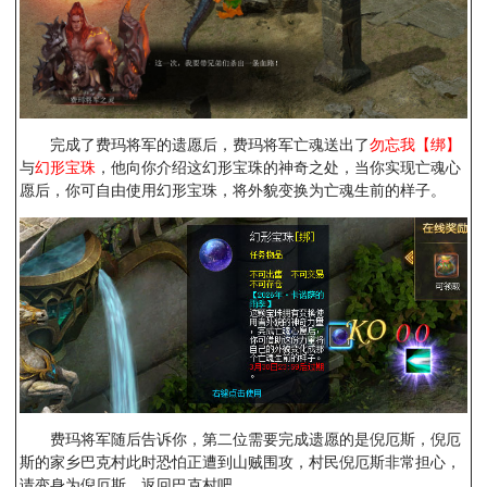
完成了费玛将军的遗愿后，费玛将军亡魂送出了
勿忘我【绑】
与
幻形宝珠
，他向你介绍这幻形宝珠的神奇之处，当你实现亡魂心
愿后，你可自由使用幻形宝珠，将外貌变换为亡魂生前的样子。
费玛将军随后告诉你，第二位需要完成遗愿的是倪厄斯，倪厄
斯的家乡巴克村此时恐怕正遭到山贼围攻，村民倪厄斯非常担心，
请变身为倪厄斯，返回巴克村吧。