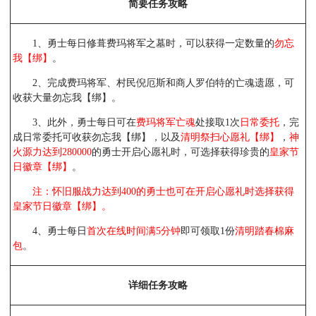
简要任务攻略
1、勇士每日修葺费玛将军之墓时，可以获得一定数量的
勿忘
我【绑】
。
2、完成费玛将军、村民倪厄斯和商人罗伯特的亡魂遗愿，可
收获大量勿忘我【绑】。
3、此外，勇士每日可在
费玛将军亡魂
处接取1次
日常委托
，完
成日常委托可收获勿忘我【绑】，以及
清明祭扫心愿礼【绑】
，
神
火源力达到280000
的勇士开启心愿礼时，可选择获得珍贵的
皇家节
日徽章【绑】
。
注：怀旧服战力达到400的勇士也可在开启心愿礼时选择获得
皇家节日徽章【绑】。
4、勇士每日
首次在线时间满5分钟
即可领取1份
清明踏春棉麻
包
。
详细任务攻略