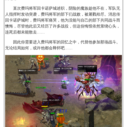
某次费玛将军回卡诺萨城述职，阴险的魔族趁他不在，军队无
人指挥时发动突袭，费玛将军的部下们战败，被屠戮殆尽。消息传
回卡诺萨城时，费玛将军痛哭，他为没能与自己的部下共同战斗而
懊悔，尽管他此后又经历了许多战役，但这份悔恨依然萦绕心头，
连死后都未能散去……
因此你需要进入费玛将军的回忆之中，代替他参加那场战斗。
无论结局如何，或许他都会释怀吧……