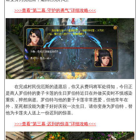
>>>查看“第二幕·守护的勇气”详细攻略<<<
在完成村民倪厄斯的遗愿后，你又从费玛将军处得知，今日正
是商人罗伯特的妻子卡莲的生日罗伯特近日在外做买卖时不慎感染
重疾，猝然病逝。罗伯特与他的妻子卡莲非常恩爱，但他常年在
外，至死都没能为妻子好好庆祝一次生日。请你变身为罗伯特，替
他为卡莲夫人送上一份迟到的惊喜。
>>>查看“第三幕·迟到的惊喜”详细攻略<<<