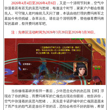
2026年4月4日至2026年4月6日
，又是一个清明节到来，空气中
弥漫着若有若无的哀思与愁绪，每逢这个时节，家家户户都会祭奠
先人。可守陵人老约翰前几天闪了腰，本该由他打理的费玛将军之
墓如今有些残破，杂草丛生。请在这个清明雨季，替他修葺费玛将
军的墓碑，祭拜费玛将军吧。
注：先锋区活动时间为2026年3月28日至2026年3月30日。
当你修缮墓碑并祭拜一番后，少许思念化作的勿忘我【绑】浮
现在了你的脚边，而费玛将军的亡魂也出现在你眼前，他告诉你，
空气中弥漫着的哀思与愁绪，，其实是卡诺萨城中的亡魂因遗愿未
了而产生的怨气若是放任不管的话，恐怕会有些不好的影响，希望