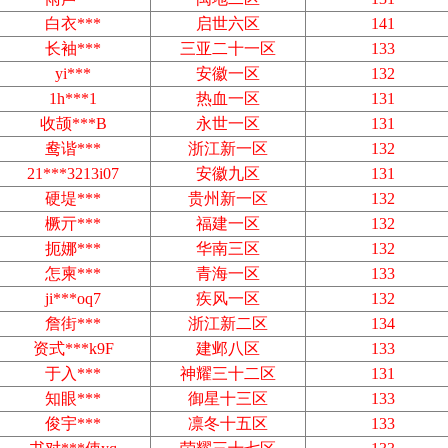
白衣***
启世六区
141
长袖***
三亚二十一区
133
yi***
安徽一区
132
1h***1
热血一区
131
收颉***B
永世一区
131
鸯谐***
浙江新一区
132
21***3213i07
安徽九区
131
硬堤***
贵州新一区
132
橛亓***
福建一区
132
扼娜***
华南三区
132
怎柬***
青海一区
133
ji***oq7
疾风一区
132
詹街***
浙江新二区
134
资式***k9F
建邺八区
133
于入***
神耀三十二区
131
知眼***
御星十三区
133
俊宇***
凛冬十五区
133