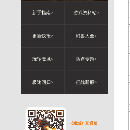
新手指南>
游戏资料站>
更新快报>
幻兽大全>
玩转魔域>
防盗专题>
极速回归>
征战新服>
《魔域》互通版