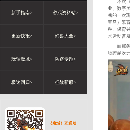
本次《魔
业、数字
新手指南>
游戏资料站>
魂的一次
宝马）繁育
种、保育
更新快报>
幻兽大全>
术运动普
而那象征
场跨越次
玩转魔域>
防盗专题>
极速回归>
征战新服>
《魔域》互通版