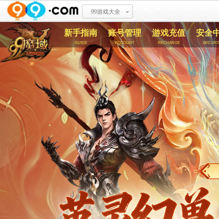
99游戏大全
新手指南
账号管理
游戏充值
安全
guide
account
recharge
securi