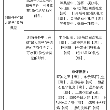
线索中3位父亲的
等奖励中，选择一项获得。
相关事件，可各收
怀旧服：各1份萌娃回赠礼盒
获1份包含奖励的
【绑】，打开后可在6星O礼包
邮件。
剧情任务“超
【绑】、灵魂晶石小礼包【绑】
人老爸”参与
等奖励中，选择一项获得。
奖励
剧情任务中，完
非怀旧服：1份萌娃回赠礼盒
成“超人老爸”评选
【绑】、1份神淬星核【绑】。
赛的所有任务后，
怀旧服：1份萌娃回赠礼盒
可收获1份包含奖
【绑】、1份12星XO礼包
励的邮件。
【绑】。
非怀旧服：
匠神之匣【绑】、华贵星石礼盒
【绑】、圣锻秘卷【绑】、恒晶
石豪华礼盒【绑】、星外陨铁
【绑】、上古创世晶石III
【绑】、95级圣日之砂【绑】、9
5级神星之砂【绑】、95级神火碎
焰【绑】、凛冬洗炼石【绑】、