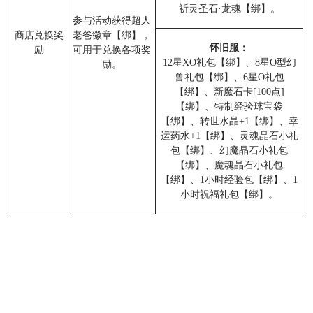
祈灵圣石·龙魂【绑】。
参与活动获得超人
商店兑换奖
老爸徽章【绑】，
怀旧服：
励
可用于兑换各项奖
12星XO礼包【绑】、8星O型幻
励。
兽礼包【绑】、6星O礼包
【绑】、新魔石卡[100点]
【绑】、特制经验球宝袋
【绑】、转世水晶+1【绑】、幸
运药水+1【绑】、灵魂晶石小礼
包【绑】、幻魔晶石小礼包
【绑】、魔魂晶石小礼包
【绑】、1小时经验包【绑】、1
小时祝福礼包【绑】。