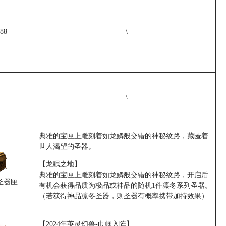
88
\
\
典雅的宝匣上雕刻着如龙鳞般交错的神秘纹路，藏匿着
世人渴望的圣器。
【龙眠之地】
典雅的宝匣上雕刻着如龙鳞般交错的神秘纹路，开启后
圣器匣
有机会获得品质为极品或神品的随机1件凛冬系列圣器。
（若获得神品凛冬圣器，则圣器有概率携带加持效果）
【2024年英灵幻兽-巾帼入阵】