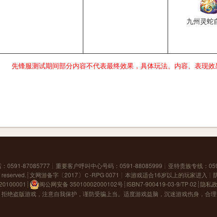
九州灵蛇
先锋服测试期间部分内容不代表最终效果，具体玩法、内容、表现效
591-87085777┊重要客户呼叫中心号码：0591-88085999┊亚特贵族专线：059
s reserved.┊
文网游备字〔2017〕Ｃ-RPG 0071
┊本游戏适合16岁以上的玩家进入┊
100001
┊
闽公网安备 35010002000102号
┊ISBN7-900419-03-9/TP·02┊
隐私
，拒绝盗版游戏，注意自我保护，谨防受骗上当。适度游戏益脑，沉迷游戏伤身，合理