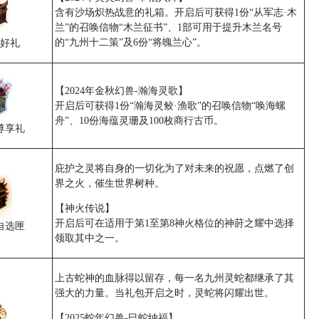
含有沙场炽热战意的礼箱。开启后可获得1份“从军志·木
兰”的召唤信物“木兰征书”、1部可用于提升木兰名号
的“九州十二策”及6份“将魄兰心”。
好礼
【2024年金秋幻兽-瀚海灵歌】
开启后可获得1份“瀚海灵鲛·渔歌”的召唤信物“唤海螺
舟”、10份海蕴灵珊及100枚商行古币。
尊享礼
庇护之灵将自身的一切化为了对未来的祝愿，点燃了创
界之火，催生世界树种。
【神火传说】
开启后可在适用于第1至第8神火格位的神莳之耀中选择
自选匣
领取其中之一。
上古蛇神的血脉得以留存，每一名九州灵蛇都继承了其
强大的力量。当礼包开启之时，灵蛇将闪耀出世。
【2025蛇年幻兽-巳蛇纳福】