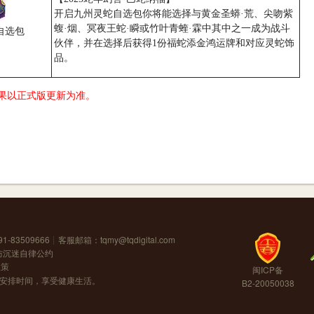
开启九州灵蛇自选包你将能选择与黄金圣蟒·荒、尖吻紫
蝮·烟、冥夜王蛇·瞬或竹叶青蝰·霖中其中之一成为战斗
自选包
伙伴，并在选择后获得1份福蛇添金鸿运牌和对应灵蛇饰
品。
果以正式版更新为准。
1-83509666┊客服邮箱：
tqmy@tqdigital.com
防沉迷自律公约
政策
闽ICP备
安排时间，享受健康生活。
B2-20050038