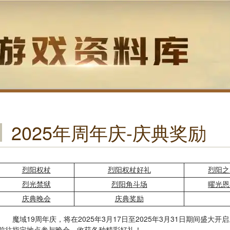
2025年周年庆-庆典奖励
烈阳权杖
烈阳权杖好礼
烈阳之
烈光禁狱
烈阳角斗场
曜光恩
庆典晚会
庆典奖励
魔域19周年庆，将在2025年3月17日至2025年3月31日期间盛大
前往指定地点参与晚会，收获各种精彩好礼！