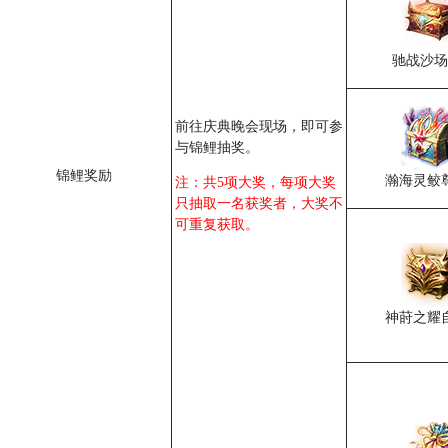
驰战沙场
前往庆典晚会现场，即可参
与锦鲤抽奖。
锦鲤奖励
瀚海灵鲛
注：共5项大奖，每项大奖
只抽取一名获奖者，大奖不
可重复获取。
神莳之耀