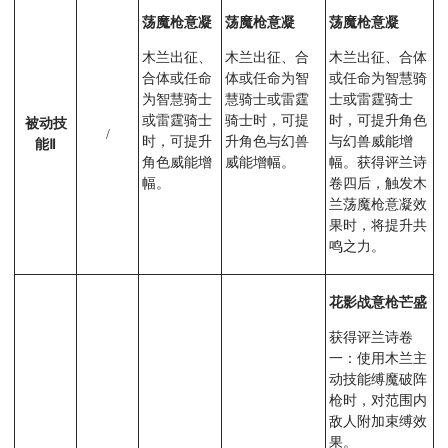
荡魔枪意凝
荡魔枪意凝
荡魔枪意凝
木兰出征、
木兰出征、合
木兰出征、合体
合体或任命
体或任命为智
或任命为智慧骑
为智慧骑士
慧骑士或雷霆
士或雷霆骑士
或雷霆骑士
骑士时，可提
时，可提升角色
被动技
/
时，可提升
升角色与幻兽
与幻兽威能增
能Ⅱ
角色威能增
威能增幅。
幅。获得评兰诗
幅。
卷四后，触发木
兰荡魔枪意凝效
果时，将提升共
鸣之力。
花影战意枪芒盛
获得评兰诗卷
一：使用木兰主
动技能缚魔破阵
枪时，对范围内
敌人附加束缚效
果。