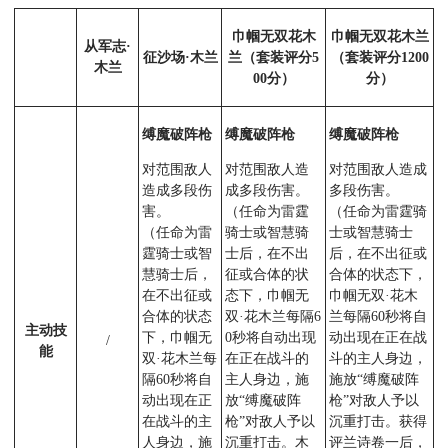
巾帼无双花木
巾帼无双花木兰
从军志·
征沙场·木兰
兰（套装评分5
（套装评分1200
木兰
00分）
分）
缚魔破阵枪
缚魔破阵枪
缚魔破阵枪
对范围敌人
对范围敌人造
对范围敌人造成
造成多段伤
成多段伤害。
多段伤害。
害。
（任命为雷霆
（任命为雷霆骑
（任命为雷
骑士或智慧骑
士或智慧骑士
霆骑士或智
士后，在不出
后，在不出征或
慧骑士后，
征或合体的状
合体的状态下，
在不出征或
态下，巾帼无
巾帼无双·花木
合体的状态
双·花木兰每隔6
兰每隔60秒将自
主动技
下，巾帼无
0秒将自动出现
动出现在正在战
/
能
双·花木兰每
在正在战斗的
斗的主人身边，
隔60秒将自
主人身边，施
施放“缚魔破阵
动出现在正
放“缚魔破阵
枪”对敌人予以
在战斗的主
枪”对敌人予以
沉重打击。获得
人身边，施
沉重打击。木
评兰诗卷一后，