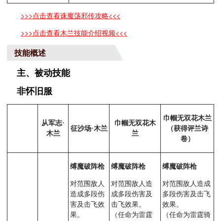
>>>点击查看诛魔荡邪传攻略<<<
>>>点击查看木兰技能介绍视频<<<
技能概述
主、被动技能
非怀旧服
巾帼无双花木兰
从军志·
巾帼无双花木
征沙场·木兰
（获得评兰诗
木兰
兰
卷）
缚魔破阵枪
缚魔破阵枪
缚魔破阵枪
对范围敌人
对范围敌人造
对范围敌人造成
造成多段伤
成多段伤害及
多段伤害及击飞
害及击飞效
击飞效果。
效果。
果。
（任命为雷霆
（任命为雷霆骑