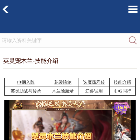
英灵宠木兰-技能介绍
巾帼入阵
花裳绮轮
诛魔荡邪传
技能介绍
英灵助战与传承
木兰除魔录
幻兽试用
巾帼同行