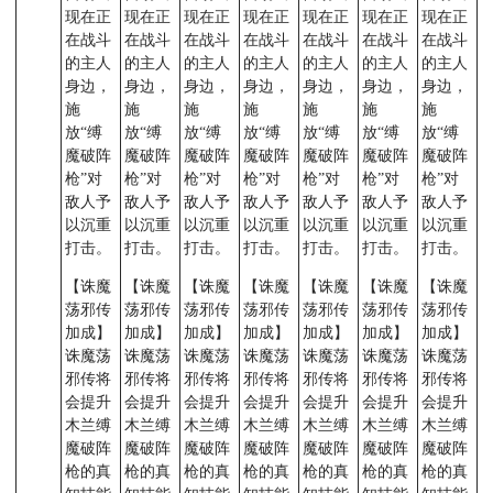
现在正
现在正
现在正
现在正
现在正
现在正
现在正
在战斗
在战斗
在战斗
在战斗
在战斗
在战斗
在战斗
的主人
的主人
的主人
的主人
的主人
的主人
的主人
身边，
身边，
身边，
身边，
身边，
身边，
身边，
施
施
施
施
施
施
施
放“缚
放“缚
放“缚
放“缚
放“缚
放“缚
放“缚
魔破阵
魔破阵
魔破阵
魔破阵
魔破阵
魔破阵
魔破阵
枪”对
枪”对
枪”对
枪”对
枪”对
枪”对
枪”对
敌人予
敌人予
敌人予
敌人予
敌人予
敌人予
敌人予
以沉重
以沉重
以沉重
以沉重
以沉重
以沉重
以沉重
打击。
打击。
打击。
打击。
打击。
打击。
打击。
【诛魔
【诛魔
【诛魔
【诛魔
【诛魔
【诛魔
【诛魔
荡邪传
荡邪传
荡邪传
荡邪传
荡邪传
荡邪传
荡邪传
加成】
加成】
加成】
加成】
加成】
加成】
加成】
诛魔荡
诛魔荡
诛魔荡
诛魔荡
诛魔荡
诛魔荡
诛魔荡
邪传将
邪传将
邪传将
邪传将
邪传将
邪传将
邪传将
会提升
会提升
会提升
会提升
会提升
会提升
会提升
木兰缚
木兰缚
木兰缚
木兰缚
木兰缚
木兰缚
木兰缚
魔破阵
魔破阵
魔破阵
魔破阵
魔破阵
魔破阵
魔破阵
枪的真
枪的真
枪的真
枪的真
枪的真
枪的真
枪的真