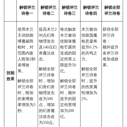
解锁评兰
解锁评兰
解锁评兰
解锁评兰
解锁全部
诗卷一
诗卷二
诗卷三
诗卷四
评兰诗卷
使用木兰
提高木兰2
每次触发
木兰被动
获得全部
主动技能
00点幻兽
木兰被动
技能荡魔
评兰诗
缚魔破阵
物理攻击
技能诛魔
枪意凝将
卷：
枪时，对
及140点幻
枪芒露所
提升0.2%
额外提升
范围内敌
兽魔法攻
造成的固
的共鸣之
各评兰诗
人附加2秒
击。
定伤害上
力。
卷加成效
束缚效
限提升50
果。
解锁全部
解锁全部
果。
亿。
技能
评兰诗卷
评兰诗卷
效果
解锁全部
时，增加
解锁全部
时，提升
评兰诗卷
幻兽幻兽
评兰诗卷
的伤害属
时，附加
物理攻击
时，额外
性增加为
的束缚效
改为500
提升的固
2%。
果增加为5
点，增加
定伤害增
秒。
的幻兽魔
加为200
法攻击改
亿。
为350点。