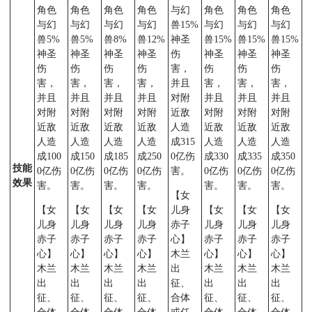
角色
角色
角色
角色
与幻
角色
角色
角色
与幻
与幻
与幻
与幻
兽15%
与幻
与幻
与幻
兽5%
兽5%
兽8%
兽12%
神圣
兽15%
兽15%
兽15%
神圣
神圣
神圣
神圣
伤
神圣
神圣
神圣
伤
伤
伤
伤
害，
伤
伤
伤
害，
害，
害，
害，
并且
害，
害，
害，
并且
并且
并且
并且
对附
并且
并且
并且
对附
对附
对附
对附
近敌
对附
对附
对附
近敌
近敌
近敌
近敌
人造
近敌
近敌
近敌
人造
人造
人造
人造
成315
人造
人造
人造
成100
成150
成185
成250
0亿伤
成330
成335
成350
技能
0亿伤
0亿伤
0亿伤
0亿伤
害。
0亿伤
0亿伤
0亿伤
效果
害。
害。
害。
害。
害。
害。
害。
【女
【女
【女
【女
【女
儿身
【女
【女
【女
儿身
儿身
儿身
儿身
赤子
儿身
儿身
儿身
赤子
赤子
赤子
赤子
心】
赤子
赤子
赤子
心】
心】
心】
心】
木兰
心】
心】
心】
木兰
木兰
木兰
木兰
出
木兰
木兰
木兰
出
出
出
出
征、
出
出
出
征、
征、
征、
征、
合体
征、
征、
征、