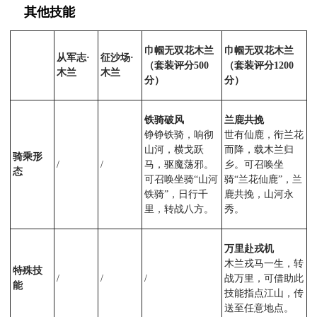
其他技能
巾帼无双花木兰
巾帼无双花木兰
从军志·
征沙场·
（套装评分500
（套装评分1200
木兰
木兰
分）
分）
铁骑破风
兰鹿共挽
铮铮铁骑，响彻
世有仙鹿，衔兰花
山河，横戈跃
而降，载木兰归
骑乘形
/
/
马，驱魔荡邪。
乡。可召唤坐
态
可召唤坐骑“山河
骑“兰花仙鹿”，兰
铁骑”，日行千
鹿共挽，山河永
里，转战八方。
秀。
万里赴戎机
木兰戎马一生，转
特殊技
/
/
/
战万里，可借助此
能
技能指点江山，传
送至任意地点。