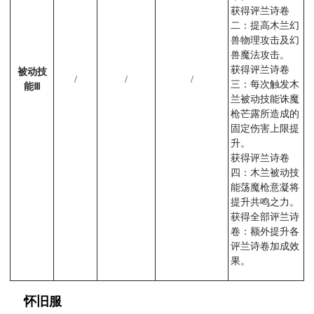
获得评兰诗卷
二：提高木兰幻
兽物理攻击及幻
兽魔法攻击。
获得评兰诗卷
被动技
/
/
/
三：每次触发木
能Ⅲ
兰被动技能诛魔
枪芒露所造成的
固定伤害上限提
升。
获得评兰诗卷
四：木兰被动技
能荡魔枪意凝将
提升共鸣之力。
获得全部评兰诗
卷：额外提升各
评兰诗卷加成效
果。
怀旧服