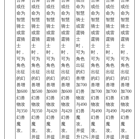
合体
合体
合体
合体
或任
合体
合体
合体
或任
或任
或任
或任
命为
或任
或任
或任
命为
命为
命为
命为
智慧
命为
命为
命为
智慧
智慧
智慧
智慧
骑士
智慧
智慧
智慧
骑士
骑士
骑士
骑士
或雷
骑士
骑士
骑士
或雷
或雷
或雷
或雷
霆骑
或雷
或雷
或雷
霆骑
霆骑
霆骑
霆骑
士
霆骑
霆骑
霆骑
士
士
士
士
时，
士
士
士
时，
时，
时，
时，
可为
时，
时，
时，
可为
可为
可为
可为
角色
可为
可为
可为
角色
角色
角色
角色
出征
角色
角色
角色
出征
出征
出征
出征
的幻
出征
出征
出征
的幻
的幻
的幻
的幻
兽增
的幻
的幻
的幻
兽增
兽增
兽增
兽增
加700
兽增
兽增
兽增
加600
加500
加600
加600
幻兽
加700
加700
加700
幻兽
幻兽
幻兽
幻兽
物攻
幻兽
幻兽
幻兽
物攻
物攻
物攻
物攻
与490
物攻
物攻
物攻
与350
与350
与420
与420
幻兽
与490
与490
与490
幻兽
幻兽
幻兽
幻兽
魔
幻兽
幻兽
幻兽
魔
魔
魔
魔
攻。
魔
魔
魔
攻。
攻。
攻。
攻。
并提
攻。
攻。
攻。
并提
并提
并提
升12%
并提
并提
并提