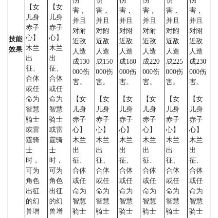
伤
伤
伤
伤
伤
伤
【女
【女
害，
害，
害，
害，
害，
害，
儿身
儿身
并且
并且
并且
并且
并且
并且
赤子
赤子
对附
对附
对附
对附
对附
对附
心】
心】
技能
近敌
近敌
近敌
近敌
近敌
近敌
木兰
木兰
效果
人造
人造
人造
人造
人造
人造
出
出
成130
成150
成180
成220
成225
成230
征、
征、
000伤
000伤
000伤
000伤
000伤
000伤
合体
合体
害。
害。
害。
害。
害。
害。
或任
或任
命为
命为
【女
【女
【女
【女
【女
【女
智慧
智慧
儿身
儿身
儿身
儿身
儿身
儿身
骑士
骑士
赤子
赤子
赤子
赤子
赤子
赤子
或雷
或雷
心】
心】
心】
心】
心】
心】
霆骑
霆骑
木兰
木兰
木兰
木兰
木兰
木兰
士
士
出
出
出
出
出
出
时，
时，
征、
征、
征、
征、
征、
征、
可为
可为
合体
合体
合体
合体
合体
合体
角色
角色
或任
或任
或任
或任
或任
或任
出征
出征
命为
命为
命为
命为
命为
命为
的幻
的幻
智慧
智慧
智慧
智慧
智慧
智慧
兽增
兽增
骑士
骑士
骑士
骑士
骑士
骑士