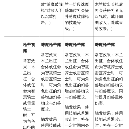
放“缚魔破阵
兰一阶段诛魔
木兰拔出长枪后
枪”对敌人予
荡邪传将会提
将会获得将者无
以沉重打
升缚魔破阵枪
双气质。威吓周
击。）
的技能等
围敌人，造成束
级。）
缚效果。）
枪芒初
诛魔枪芒露
诛魔枪芒露
诛魔枪芒露
露
常态效果：
常态效果：木
常态效果：木兰
常态效
木兰出征、
兰出征、合体
出征、合体或任
果：木
合体或任命
或任命为智慧
命为智慧骑士或
兰出
为智慧骑士
骑士或雷霆骑
雷霆骑士时，可
征、合
或雷霆骑士
士时，可为角
为角色出征的幻
体或任
时，可为角
色出征的幻兽
兽增加幻兽物攻
命为智
色出征的幻
增加幻兽物攻
与幻兽魔攻。同
慧骑士
兽增加幻兽
与幻兽魔攻。
时提升幻兽最终
或雷霆
物攻与幻兽
伤害。
触发效果：使
骑士
魔攻。
用技能或普通
触发效果：使用
时，可
触发效果：
攻击时，将在
技能或普通攻击
为角色
使用技能或
一定时间内令
时，将在一定时
出征的