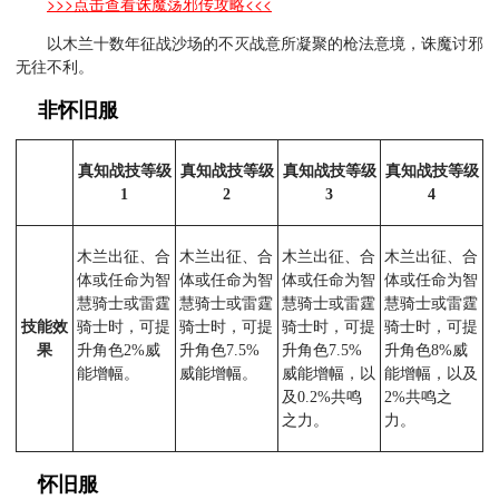
>>>点击查看诛魔荡邪传攻略<<<
以木兰十数年征战沙场的不灭战意所凝聚的枪法意境，诛魔讨邪
无往不利。
非怀旧服
真知战技等级
真知战技等级
真知战技等级
真知战技等级
1
2
3
4
木兰出征、合
木兰出征、合
木兰出征、合
木兰出征、合
体或任命为智
体或任命为智
体或任命为智
体或任命为智
慧骑士或雷霆
慧骑士或雷霆
慧骑士或雷霆
慧骑士或雷霆
技能效
骑士时，可提
骑士时，可提
骑士时，可提
骑士时，可提
果
升角色2%威
升角色7.5%
升角色7.5%
升角色8%威
能增幅。
威能增幅。
威能增幅，以
能增幅，以及
及0.2%共鸣
2%共鸣之
之力。
力。
怀旧服