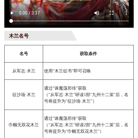
木兰名号
名号
获取条件
从军志·木兰
使用“木兰征书”即可召唤
通过“诛魔荡邪传”获取
征沙场·木兰
（“从军志·木兰”研读1部“九州十二策”后，名
号将提升为“征沙场·木兰”）
通过“诛魔荡邪传”获取
巾帼无双花木兰
（“从军志·木兰”研读2部“九州十二策”后，名
号将提升为“巾帼无双花木兰”）