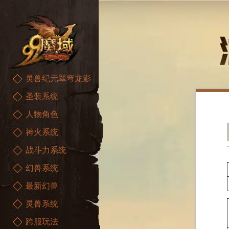
灵兽纪元翠穹龙影
圣装系统
人物角色
神火系统
战斗力系统
幻兽系统
最新幻兽
灵兽系统
跨服玩法