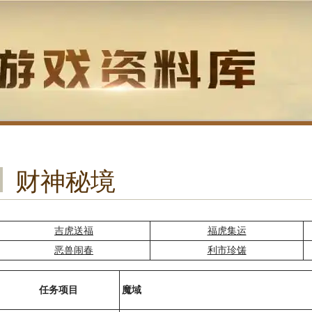
财神秘境
吉虎送福
福虎集运
恶兽闹春
利市珍馐
任务项目
魔域