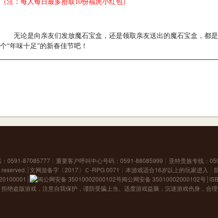
（注：每人每日最多拾取10份福虎小红包）
无论是向亲友们发放魔石宝盒，还是领取亲友送出的魔石宝盒，都是
个“年味十足”的新春佳节吧！
591-87085777┊重要客户呼叫中心号码：0591-88085999┊亚特贵族专线：059
s reserved.┊
文网游备字〔2017〕Ｃ-RPG 0071
┊本游戏适合16岁以上的玩家进入┊
100001
┊
闽公网安备 35010002000102号
┊IS
，拒绝盗版游戏，注意自我保护，谨防受骗上当。适度游戏益脑，沉迷游戏伤身，合理