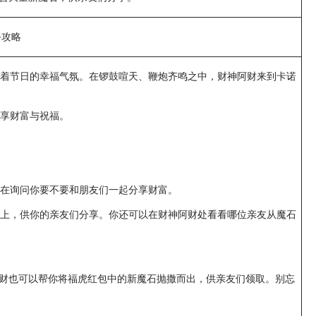
务攻略
处处洋溢着节日的幸福气氛。在锣鼓喧天、鞭炮齐鸣之中，财神阿财来到卡诺
享财富与祝福。
在询问你要不要和朋友们一起分享财富。
上，供你的亲友们分享。你还可以在财神阿财处看看哪位亲友从魔石
阿财也可以帮你将福虎红包中的新魔石抛撒而出，供亲友们领取。别忘