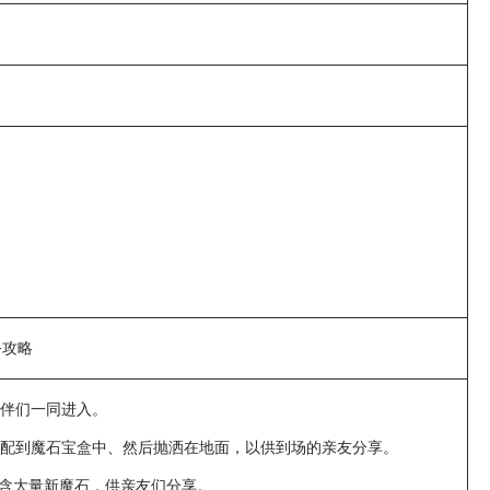
务攻略
伴们一同进入。
配到魔石宝盒中、然后抛洒在地面，以供到场的亲友分享。
蕴含大量新魔石，供亲友们分享。