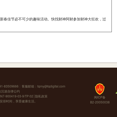
新春佳节必不可少的趣味活动。快找财神阿财参加财神大狂欢，过
1-83509666┊客服邮箱：
tqmy@tqdigital.com
防沉迷自律公约
BN7-900419-03-9/TP·02┊
隐私政策
闽ICP备
安排时间，享受健康生活。
B2-20050038