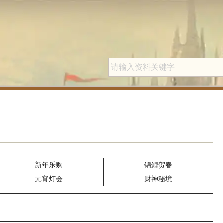
新年乐购
锦鲤贺春
元宵灯会
财神秘境