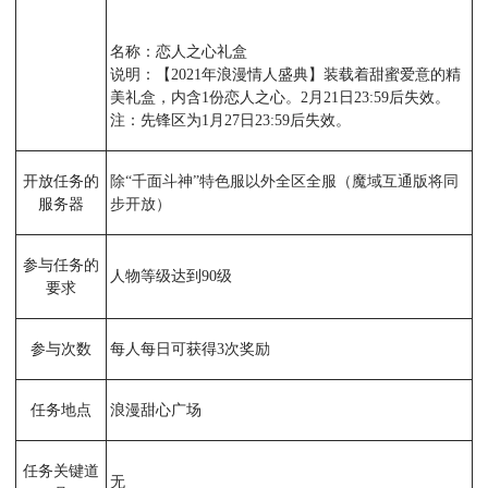
名称：恋人之心礼盒
说明：【2021年浪漫情人盛典】装载着甜蜜爱意的精
美礼盒，内含1份恋人之心。2月21日23:59后失效。
注：先锋区为1月27日23:59后失效。
开放任务的
除“千面斗神”特色服以外全区全服（魔域互通版将同
服务器
步开放）
参与任务的
人物等级达到90级
要求
参与次数
每人每日可获得3次奖励
任务地点
浪漫甜心广场
任务关键道
无