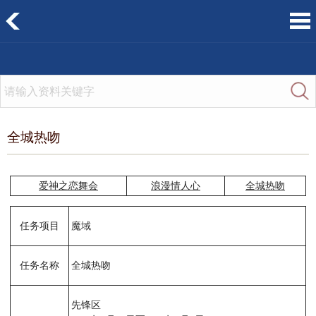
全城热吻
爱神之恋舞会
浪漫情人心
全城热吻
任务项目
魔域
任务名称
全城热吻
先锋区