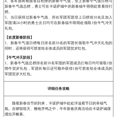
4、各军团将根据各自积攒的新春牛气值，登上新春牛气值日榜与
新春牛气值总榜，勇士可在卡诺萨城中的新春福牛萌萌处查看排行
榜。
5、当日获得过新春牛气值、所在军团军团登上日榜前10名且加入
军团满24小时的勇士次日均可在新春福牛萌萌处领取1份牛气冲天
礼包。
【欢度新春阶段】
1、新春牛气值日榜每日排名前10名的军团长领取牛气冲天礼包的
同时，还将获得可群发给全体成员的军团贺岁红包。
【牛气冲天阶段】
1、新春牛气值总榜排名前10名军团的军团成员们每日均可领取1份
萌牛贺岁礼包，军团长每日还可额外获得1份可群发给全体成员的
军团贺岁大红包。
详细任务攻略
随着新春佳节的到来，卡诺萨城中处处洋溢着节日的幸福气
氛。在锣鼓喧天、鞭炮齐鸣之中，牛年新春庆典活动在卡诺萨城缓
缓拉开帷幕。