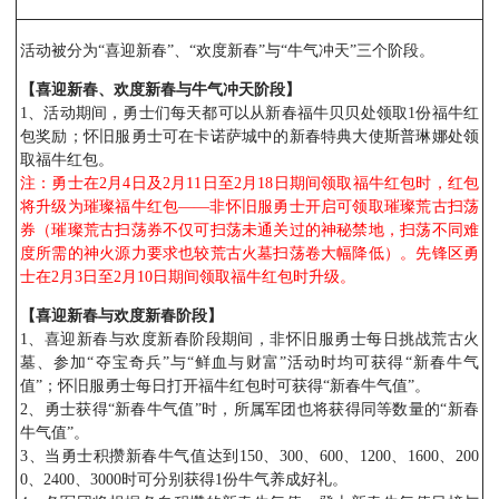
活动被分为“喜迎新春”、“欢度新春”与“牛气冲天”三个阶段。
【喜迎新春、欢度新春与牛气冲天阶段】
1、活动期间，勇士们每天都可以从新春福牛贝贝处领取1份福牛红
包奖励；怀旧服勇士可在卡诺萨城中的新春特典大使斯普琳娜处领
取福牛红包。
注：勇士在2月4日及2月11日至2月18日期间领取福牛红包时，红包
将升级为璀璨福牛红包——非怀旧服勇士开启可领取璀璨荒古扫荡
券（璀璨荒古扫荡券不仅可扫荡未通关过的神秘禁地，扫荡不同难
度所需的神火源力要求也较荒古火墓扫荡卷大幅降低）。先锋区勇
士在2月3日至2月10日期间领取福牛红包时升级。
【喜迎新春与欢度新春阶段】
1、喜迎新春与欢度新春阶段期间，非怀旧服勇士每日挑战荒古火
墓、参加“夺宝奇兵”与“鲜血与财富”活动时均可获得“新春牛气
值”；怀旧服勇士每日打开福牛红包时可获得“新春牛气值”。
2、勇士获得“新春牛气值”时，所属军团也将获得同等数量的“新春
牛气值”。
3、当勇士积攒新春牛气值达到150、300、600、1200、1600、200
0、2400、3000时可分别获得1份牛气养成好礼。