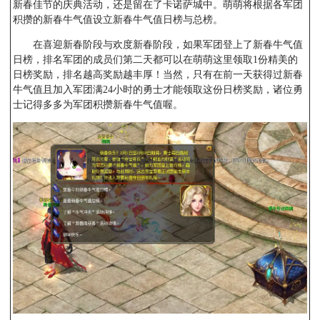
新春佳节的庆典活动，还是留在了卡诺萨城中。萌萌将根据各军团
积攒的新春牛气值设立新春牛气值日榜与总榜。
在喜迎新春阶段与欢度新春阶段，如果军团登上了新春牛气值
日榜，排名军团的成员们第二天都可以在萌萌这里领取1份精美的
日榜奖励，排名越高奖励越丰厚！当然，只有在前一天获得过新春
牛气值且加入军团满24小时的勇士才能领取这份日榜奖励，诸位勇
士记得多多为军团积攒新春牛气值喔。