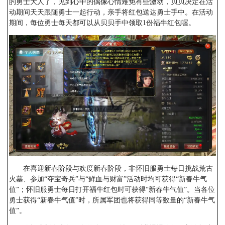
的勇士大人了，见到心中的偶像心情难免有些激动，贝贝决定在活
动期间天天跟随勇士一起行动，亲手将红包送达勇士手中。在活动
期间，每位勇士每天都可以从贝贝手中领取1份福牛红包喔。
在喜迎新春阶段与欢度新春阶段，非怀旧服勇士每日挑战荒古
火墓、参加“夺宝奇兵”与“鲜血与财富”活动时均可获得“新春牛气
值”；怀旧服勇士每日打开福牛红包时可获得“新春牛气值”。当各位
勇士获得“新春牛气值”时，所属军团也将获得同等数量的“新春牛气
值”。