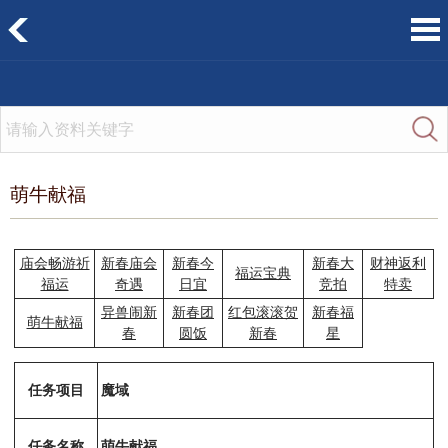
萌牛献福
庙会畅游祈
新春庙会
新春今
新春大
财神返利
福运宝典
福运
奇遇
日宜
竞拍
特卖
异兽闹新
新春团
红包滚滚贺
新春福
萌牛献福
春
圆饭
新春
星
任务项目
魔域
任务名称
萌牛献福