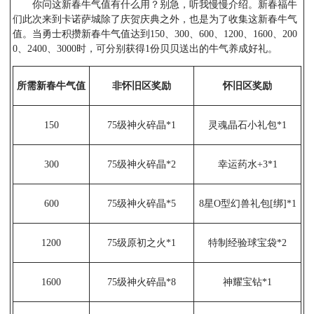
你问这新春牛气值有什么用？别急，听我慢慢介绍。新春福牛
们此次来到卡诺萨城除了庆贺庆典之外，也是为了收集这新春牛气
值。当勇士积攒新春牛气值达到150、300、600、1200、1600、200
0、2400、3000时，可分别获得1份贝贝送出的牛气养成好礼。
所需新春牛气值
非怀旧区奖励
怀旧区奖励
150
75级神火碎晶*1
灵魂晶石小礼包*1
300
75级神火碎晶*2
幸运药水+3*1
600
75级神火碎晶*5
8星O型幻兽礼包[绑]*1
1200
75级原初之火*1
特制经验球宝袋*2
1600
75级神火碎晶*8
神耀宝钻*1