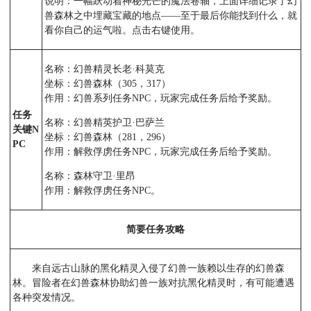
说明：一幅跃动着神秘光芒的魔法卷轴，上面详细记录了幻
兽森林之中埋藏宝藏的地点——至于最后你能找到什么，就
看你自己的运气啦。点击右键使用。
名称：幻兽精灵长老·科莫克
坐标：幻兽森林（305，317）
作用：幻兽系列任务NPC，玩家完成任务后给予奖励。
任务
名称：幻兽精英护卫·巴萨兰
关键N
坐标：幻兽森林（281，296）
PC
作用：解救俘虏任务NPC，玩家完成任务后给予奖励。
名称：森林守卫·里昂
作用：解救俘虏任务NPC。
简要任务攻略
来自远古山脉的黑化精灵入侵了幻兽一族赖以生存的幻兽森
林。冒险者在幻兽森林协助幻兽一族对抗黑化精灵时，有可能遭遇
各种突发情况。