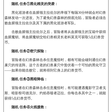
随机 任务①
黑化精灵的突袭
：
黑化巡游者在血腥领主拉佐尔的率领下每隔30分钟就会对幻兽
森林发动一次进攻。为了避免幻兽森林的彻底沦陷，冒险者必须击
败血腥领主拉佐尔及其下属的黑化巡游者军队。
击败血腥领主拉佐尔之后，冒险者将从血腥领主的宝箱中获得
血腥魔钥。将血腥魔钥交给幻兽精灵长老科莫克可获取5点幻兽货
币。
随机 任务②
密穴探险：
冒险者在幻兽森林击杀任意魔怪时，都有可能会碰到通往幻兽
巢穴的传送阵。这个古老的幻兽巢穴中蛰伏着一个可怕的黑化守卫
——如果你能击败它，就将得到它身上的幻兽货币。
随机 任务③
黑暗降临：
冒险者在幻兽森林击杀任意魔怪时，有可能遭遇魔影守卫者戈
斯、暗影祭司德克尔、灼焰吞噬者迈拉。你每击杀其中之一，就能
获得5点幻兽货币。
随机 任务④
火线援救：