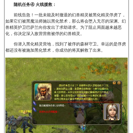
随机任务④
火线援救：
前线告急！一批未能及时撤退的幻兽精灵被黑化精灵俘虏了，
如果它们被黑魔法师施以黑化禁术，那么将会堕入无尽的深渊。幻
兽精英护卫巴萨兰向你发出了求助请求。为了阻止局面越来越恶
化，你决定深入敌营营救被俘的幻兽精灵。
你潜入黑化精灵营地，找到了被俘的森林守卫。幸运的是俘虏
都还没有被施加黑化禁术，你成功的将其解救了出来。