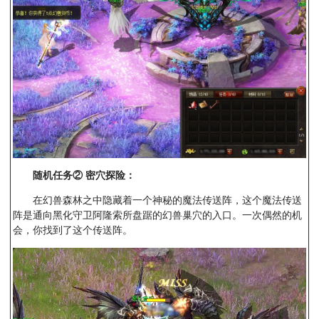
随机任务②
密穴探险：
在幻兽森林之中隐藏着一个神秘的魔法传送阵，这个魔法传送
阵是通向黑化守卫阿隆索所盘踞的幻兽巢穴的入口。一次偶然的机
会，你找到了这个传送阵。