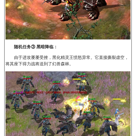
随机任务③
黑暗降临：
由于进攻屡屡受挫，黑化精灵王愤怒异常。它直接撕裂虚空，
将其座下得力战将送到了幻兽森林。