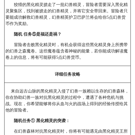
狡猾的黑化精灵掳走了一批幻兽精灵，冒险者需要深入黑化精
灵聚集区，找到被掳走的幻兽精灵，并将它安全带回来。冒险者只
要能成功解救幻兽精灵，幻兽精英护卫巴萨兰将会给你5点幻兽货
币作为奖励。
随机 任务⑤
是福还是祸？
冒险者击败黑化精灵时，有机会获得这些黑化精灵身上所携带
的幻兽之森魔卷。这些魔卷蕴含着神秘的能量，若你能成功解读魔
卷上的信息，将有可能获得5点幻兽货币。
详细任务攻略
来自远古山脉的黑化精灵入侵了幻兽一族赖以生存的幻兽森林，
你在协助幻兽一族对抗黑化精灵的过程中，遭遇了各种危机与挑
战。现在，你希望能够将你从血与火的战场上得到的经验传授给其
他的冒险者。
随机任务①
黑化精灵的突袭：
在幻兽森林对抗黑化精灵时，你将有可能遇见由黑化精灵王所