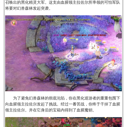
召唤出的黑化精灵大军。这支由血腥领主拉佐尔所率领的可怕军队
将要对幻兽森林发起突袭。
为了避免幻兽森林的彻底沦陷，你在黑化巡游者的重重包围下
向血腥领主拉佐尔发起了挑战。经过一番苦战，你终于干掉了血腥
领主拉佐尔。并在它身后的宝箱内得到了血腥魔钥。