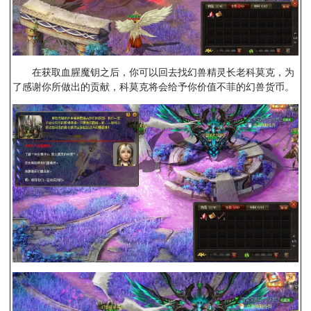
在获取血腥魔钥之后，你可以回去找幻兽精灵长老科莫克，为
了感谢你所做出的贡献，科莫克将会给予你价值不菲的幻兽货币。