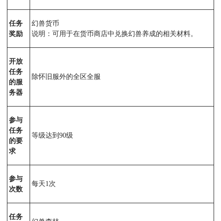
任务
幻兽货币
奖励
说明：可用于在货币商店中兑换幻兽养成的相关材料。
开放
任务
除怀旧服外的全区全服
的服
务器
参与
任务
等级达到90级
的要
求
参与
每天1次
次数
任务