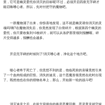
里，它可是幽灵委托你消灭的目标呢!不过，必须开启四座无字碑才
能召唤嗜心者。所以，先对付把守的魔物吧。
一群魔物涌了出来，你惊喜地发现，这不就是幽灵请你消灭的灵
魂吗!咦?在魔物消失后，你竟然发现了白骨碎片，根据第四个幽灵的
委托，你只要收集到10枚碎片，就可以从洛萨那里领到报酬喔。碎
片交得越多，报酬也会越多。
开启无字碑的时候到了!消灭嗜心者，净化这个地方吧。
噬心者终于死亡了，但意想不到的是，他临死前的哀嚎竟然引来
了一个血肉组成的巨怪。消失的迪克，这个恶魔首领竟然在此时出现
了。既然他也在你的猎物名单上，那么，开始新一轮的战斗吧!
消灭迪克之后，在前方迎接你的将是恶魔回廊。恶灵普克就守候