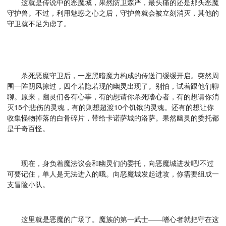
这就是传说中的恶魔城，果然防卫森严，最头痛的还是那头恶魔
守护兽。不过，利用魅惑之心之后，守护兽就会被立刻消灭，其他的
守卫就不足为虑了。
杀死恶魔守卫后，一座黑暗魔力构成的传送门缓缓开启。突然周
围一阵阴风掠过，四个若隐若现的幽灵出现了。别怕，试着跟他们聊
聊。原来，幽灵们各有心事，有的想请你杀死嗜心者，有的想请你消
灭15个悲伤的灵魂，有的则想超渡10个饥饿的灵魂。还有的想让你
收集怪物掉落的白骨碎片，带给卡诺萨城的洛萨。果然幽灵的委托都
是千奇百怪。
现在，身负着魔法议会和幽灵们的委托，向恶魔城进发吧!不过
可要记住，单人是无法进入的哦。向恶魔城发起进攻，你需要组成一
支冒险小队。
这里就是恶魔的广场了。魔族的第一武士――嗜心者就把守在这