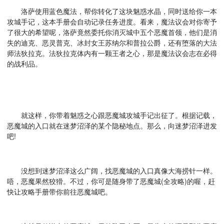
洛萨使用蓝色魔法，帮你转化了这块魅惑水晶，同时送给你一本
攻城手记，这本手册会自动记录任务进度。看来，魔法议会对你寄予
了很大的希望呢，洛萨竟然委托你消灭城中五个恶魔首领，他们是消
失的迪克、恶灵普克、冰封女王苏纳尔和普拉公爵，还有堕落的大法
师法狄拉克。法狄拉克体内有一颗王者之心，那是魔法议会志在必得
的战利品。
就这样，你带着魅惑之心跟恶魔城攻城手记出征了。根据记载，
恶魔城的入口就在迷梦沼泽的某个隐秘地点。那么，向迷梦沼泽进发
吧!
没想到迷梦沼泽这么广阔，找恶魔城的入口真像大海捞针一样。
唔，恶魔果然狡猾。不过，你可是随身带了恶魔城(全攻略)的喔，赶
快让攻略手册带你前往恶魔城吧。