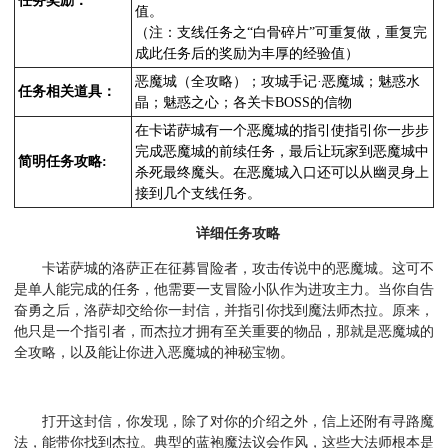
任务奖励：
值。
（注：支线任务之“白骨碎片”可重复做，重复完
成此任务后的奖励为丰厚的经验值）
恶魔城（全攻略）；攻城手记·恶魔城；魅惑水
任务相关道具：
晶；魅惑之心；各关卡BOSS的信物
在卡诺萨城有一个恶魔城的指引使指引你一步步
完成恶魔城的前续任务，最后让玩家到恶魔城中
简明任务攻略:
杀死最终魔头。在恶魔城入口还可以从幽灵身上
接到几个支线任务。
详细任务攻略
卡诺萨城的洛萨正在征募冒险者，攻击传说中的恶魔城。这可不
是单人能完成的任务，他需要一支冒险小队作为进攻主力。当你自告
奋勇之后，洛萨却交给你一封信，并指引你找到魔法师杰拉。原来，
他只是一个指引者，而杰拉才拥有至关重要的物品，那就是恶魔城的
全攻略，以及能让你进入恶魔城的神秘宝物。
打开这封信，你发现，除了对你的介绍之外，信上还附有寻路魔
法，能带你找到杰拉。典型的蓝袍魔法议会作风，这些大法师根本是