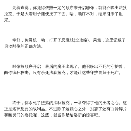
凭着直觉，你觉得依照一定的顺序来开启雕像，就能召唤出法狄
拉克。于是大着胆子随便按了下去。唔，顺序不对，结果引来了诅
咒。
幸好，你灵机一动，打开了恶魔城(全攻略)。果然，这里记载了
启动雕像的正确方法。
雕像按顺序开启，最后的魔王出现了。他召唤出不死的守护兽，
向你疯狂攻击。只有杀死法狄拉克，才能让这些守护兽归于死亡。
终于，你杀死了堕落的法狄拉克，一举夺得了他的王者之心。这
正是洛萨想要的战利品。不过除了这颗心之外，别忘了还有白骨碎片
和幽灵们的委托喔，这些，就当作是给洛萨的惊喜吧。