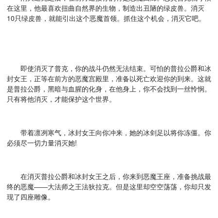
在这里，他最喜欢扭曲自然界的生物，制造出丑陋的绿皮兽。消灭
10只绿皮兽，就能引出这个恶魔首领。抓住这个机会，消灭它吧。
即使消灭了普克，你的战斗仍然无法结束。可怕的普拉公爵和冰
封女王，正等在前方的恶魔宫殿里，准备以死亡欢迎你的到来。这就
是普拉公爵，黑暗与血腥的化身，在他身上，你不会找到一丝怜悯。
只有将他消灭，才能保护这个世界。
带着凛冽寒气，冰封女王向你冲来，她的冰剑足以将你冻僵。你
必须尽一切力量消灭她!
在消灭普拉公爵和冰封女王之后，你来到恶魔王座，准备挑战最
终的恶魔――大法师之王法狄拉克。但是这里却空空荡荡，你却只发
现了四座雕像。