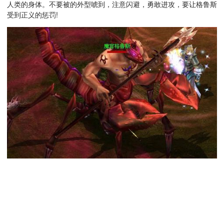
人类的身体。不要被的外型唬到，注意闪避，勇敢进攻，要让格鲁斯
受到正义的惩罚!