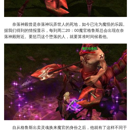
奈落神殿曾是奈落神玩弄世人的死地，如今已沦为魔怪的乐园。
据我们得到的情报显示，每到周二20：00魔官格鲁斯总会出现在奈
落神殿附近。要惩罚这个堕落的人，就要算准时间候着他。
自从格鲁斯出卖灵魂换来魔官的身份之后，他就有了这样不同于