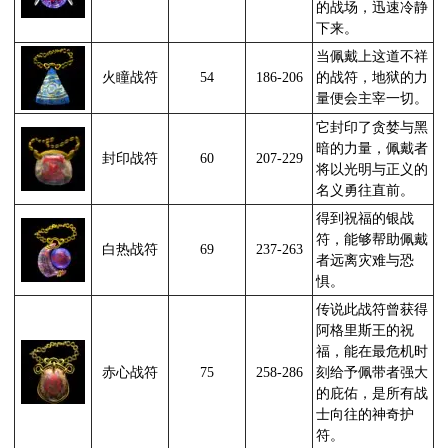
的战场，迅速冷静
下来。
当佩戴上这道不祥
火瞳战符
54
186-206
的战符，地狱的力
量便会主宰一切。
它封印了贪婪与黑
暗的力量，佩戴者
封印战符
60
207-229
将以光明与正义的
名义勇往直前。
得到祝福的银战
符，能够帮助佩戴
白热战符
69
237-263
者远离灾难与恐
惧。
传说此战符曾获得
阿格里斯王的祝
福，能在最危机时
赤心战符
75
258-286
刻给予佩带者强大
的庇佑，是所有战
士向往的神奇护
符。