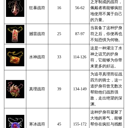
之牙制成的战符，
狂暴战符
16
56-62
佩戴者将能够疯狂
地使用不属于自己
的力量。
当装备了这种护身
撼雷战符
25
87-97
符之后，你便再也
不知恐惧为何物。
这是一种灌注了水
神之诅咒的护身
水神战符
33
114-126
符，它能够为你带
来更多的好运。
为追寻真理而征战
四方的骑士，这一
道护身符曾无数次
真理战符
39
134-149
帮助他们战胜强
敌，走出绝望的深
渊。
这种护身符凝聚了
大地的寒气，能够
寒冰战符
45
155-172
帮你在疯狂与残酷