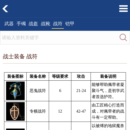
武器
手镯
战盔
战靴
战符
铠甲
战士装备 战符
装备图标
装备名称
等级要求
玫击
装备说明
能够帮助佩带者凝
恶鬼战符
6
21-24
聚斗气，是初学武
者首选护符。
由工匠精心打造而
专横战符
12
42-47
成，对佩带者的战
斗有一定帮助。
以被缚的地狱魔兽