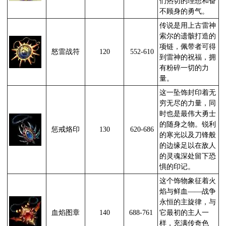
们热切的理想和奋
不顾身的勇气。
传说是用上古雷神
索尔的遗骸打造的
项链，佩带者可得
怒雷战符
120
552-610
到雷神的祝福，拥
有粉碎一切的力
量。
这一坠饰封印着无
穷无尽的力量，同
时也是最伟大勇士
的随身之物。锐利
惩戒烙印
130
620-686
的寒光以及刀锋般
的边缘足以在敌人
的灵魂深处留下恐
惧的印记。
这个饰物象征着火
焰与鲜血——战争
永恒的主旋律，与
血焰图章
140
688-761
它最初的主人一
样，充满传奇色