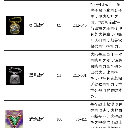
“正午阳光下，在
狮子留下鹰的影子
里，即为众神之
国。”据说该战符
炙日战符
85
312-345
与四海之王的传说
有莫大关联，但吸
引人们的，却是它
超强的守护能力。
大陆每三百年一次
的暗月之夜，汲最
黑暗的力量可锻造
出强大无比的护
黑月战符
91
353-391
符，但持有者若缺
乏驾驭的能力，往
往会被诅咒吞噬本
身。
每个战士都渴望辉
煌的功迹，为此而
不断奋斗。这件战
辉煌战符
100
416-459
符之中饱含了战士