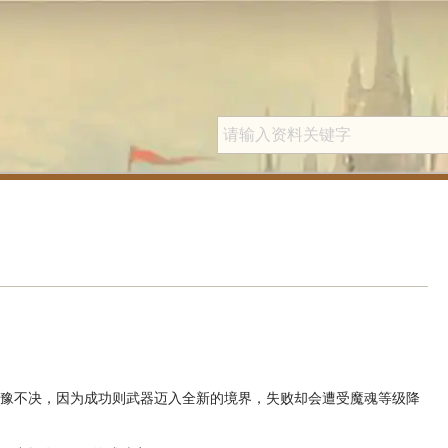
犹豫不决，因为成功则武器迈入全新的境界，失败却会遭受魔魂等级降