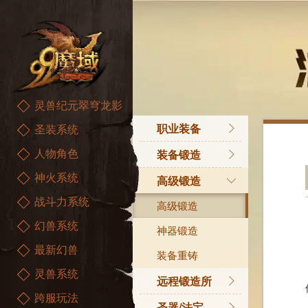
灵兽纪元翠穹龙影
职业装备
圣装系统
人物角色
战士
装备锻造
神火系统
魔法师
装备锻造
高级锻造
战斗力系统
异能者
特殊属性
高级锻造
幻兽系统
血族
神器锻造
最新幻兽
亡灵巫师
装备重铸
灵兽系统
暗黑龙骑
远程锻造所
跨服玩法
精灵游侠
远程锻造所
圣器/法宝