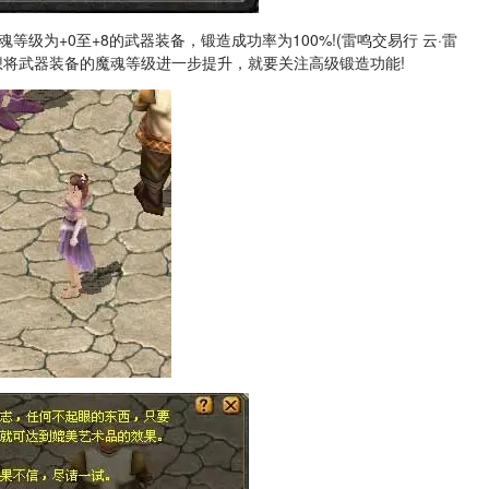
级为+0至+8的武器装备，锻造成功率为100%!(雷鸣交易行 云·雷
你还想将武器装备的魔魂等级进一步提升，就要关注高级锻造功能!