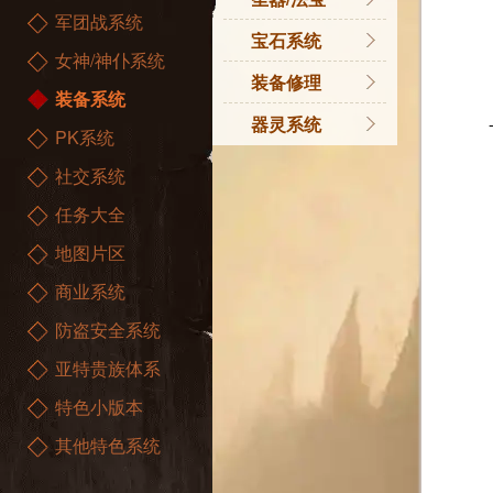
军团战系统
御剑师
耀阳圣器
宝石系统
女神/神仆系统
星辰神子
凛冬系列圣器
宝石系统
装备修理
装备系统
不朽系列圣器
装备修理
器灵系统
PK系统
山海系列圣器
器灵系统
社交系统
法宝介绍
任务大全
地图片区
商业系统
防盗安全系统
亚特贵族体系
特色小版本
其他特色系统