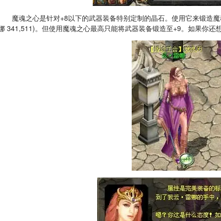
魔魂之心是针对+8以下的武器装备特别定制的晶石。使用它来锻造魔魂等
娜 341,511)。但使用魔魂之心最高只能将武器装备锻造至+9。如果