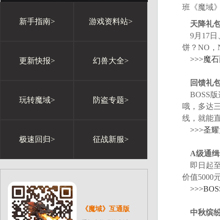
班《魔域
新手指南>
游戏资料站>
天降礼包
9月17日
饼？NO，
>>>魔
更新快报>
幻兽大全>
回馈礼包
BOSS
玩转魔域>
防盗专题>
哦，多达三
线，就能
>>>圣
极速回归>
征战新服>
A级通缉
即日起至1
价值500
>>>BO
《魔域》互通版
中秋缤纷