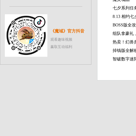
七夕系
8.13 相
BOSS
《魔域》官方抖音
组队拿豪礼 
观看趣味视频
热卖！幻兽
赢取互动福利
掉钱版
智破数字迷