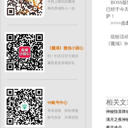
手机上能玩的魔域
BOSS版
角色养成快人一步
已经于今
萨！
>>>>
缤纷活动
《魔域》B
《魔域》微信小甜心
扫一扫关注官方微信
赢取更多游戏好礼
相关文
99账号中心
登录游戏 轻松便捷
神秘惊喜降
账号安全 不再担忧
满月之夜神
魔灵魂