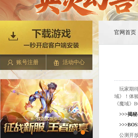
官网首页
账号注册
活动中心
玩家期待已
域》！体
《魔域》B
>>>揭
>>>BO
公测开放