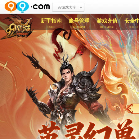
99游戏大全
新手指南
账号管理
游戏充值
安全
guide
account
recharge
securi