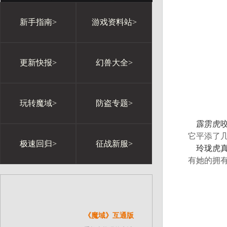
新手指南>
游戏资料站>
更新快报>
幻兽大全>
玩转魔域>
防盗专题>
霹雳虎
它平添了
极速回归>
征战新服>
玲珑虎
有她的拥
《魔域》互通版