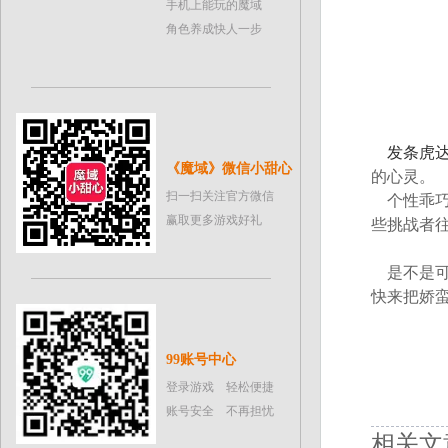
手机上能玩的魔域
角色养成快人一步
发条虎
《魔域》微信小甜心
的心灵。
扫一扫关注官方微信
个性乖巧
赢取更多游戏好礼
些挑战者
是不是可
快来把娇
99账号中心
登录游戏 轻松便捷
账号安全 不再担忧
相关文