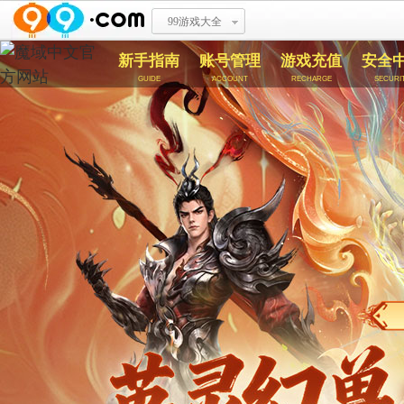
99游戏大全
新手指南
账号管理
游戏充值
安全
guide
account
recharge
securi