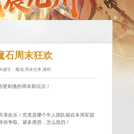
魔石周末狂欢
 关键字：魔域,周末任务,爆料
你更刺激的周末新玩法！
享欢乐！究竟是哪个牛人团队能在本周军团
等你争取。诸多诱惑，怎么抵挡！