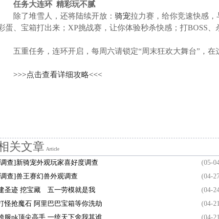
任务大连环 精彩玩不腻
除了堆雪人，还将陆续开放：
骑宠
拉力赛，给你竞速快感，
彩蛋、宝箱打出来；XP挑战赛，让你体验秒杀快感；打BOSS、
五重任务，连环开启，每周六请锁定“周末狂欢大舞台”，在这
>>>点击查看详细攻略<<<
相关文章
Article
[调查]新骑宠外观玩家喜好度调查
(05-0
[调查]兽王赛幻兽外观调查
(04-2
建圣迹 挖宝藏 五一劳模就是我
(04-2
打怪抢魔石 阿里巴巴宝箱等你洗劫
(04-2
跨服pk顶尖高手 一统天下舍我其谁
(04-2