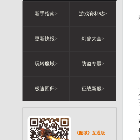
新手指南>
游戏资料站>
更新快报>
幻兽大全>
玩转魔域>
防盗专题>
极速回归>
征战新服>
《魔域》互通版