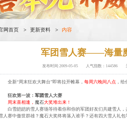
官网首页
更新资料
内容
军团雪人赛——海量
发布时间:2009-05-05 人气指数：
144586
全新“周末狂欢大舞台”即将拉开帷幕，
每周六晚间八点
，给
狂欢第一波：
军团
雪人大赛
周末喜相逢，
魔石
大奖堆出来！
白雪皑皑的雪人赛场等待着你和你的军团好友们共建雪人，共
雪人赛中傲世群雄？魔石大奖终将落入谁手？还有四大雪人礼包