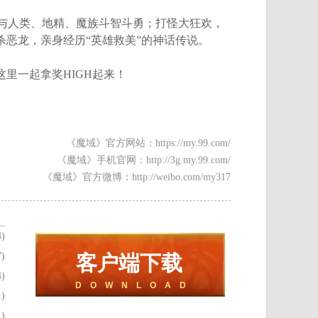
与人类、地精、魔族斗智斗勇；打怪大狂欢，
杀恶龙，亲身经历“英雄救美”的神话传说。
里一起拿奖HIGH起来！
《魔域》官方网站：https://my.99.com/
《魔域》手机官网：http://3g.my.99.com/
《魔域》官方微博：http://weibo.com/my317
4)
7)
客户端下载
4)
D O W N L O A D
1)
1)