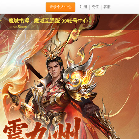
登录个人中心
注册
充值
客服
务
魔域书漫
魔域互通版
99账号中心
novel&comic