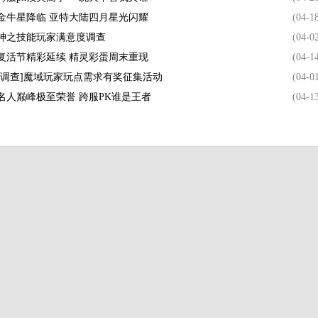
金牛星降临 亚特大陆四月星光闪耀
(04-1
神之技能玩家满意度调查
(04-0
复活节精彩延续 精灵彩蛋周末重现
(04-1
[调查]魔域玩家玩点需求有奖征集活动
(04-0
名人巅峰极至荣誉 跨服PK谁是王者
(04-1