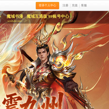
登录个人中心
注册
充值
客服
务
魔域书漫
魔域互通版
99账号中心
novel&comic