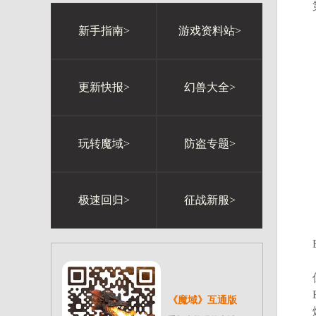
新手指南>
游戏资料站>
更新快报>
幻兽大全>
玩转魔域>
防盗专题>
极速回归>
征战新服>
《魔域》互通版