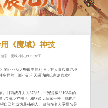
王妙用《魔域》神技
关键字：魔域,神技,BOSS女王
域》的职业商人赚取丰厚利润，有人喜欢单纯地
种多样的，而小记今天采访的玩家则喜欢打
家。目前
战斗力
为878战，主宠是极品108星的
是≮兲賜乄神權≯。和很多女玩家一样，她也同
渴望自己能成为最强的人。目前在名人堂排名是