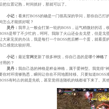
后把位置记熟，时间抓好，那就可以了。
小记：
看来打BOSS的确是一门很高深的学问，那你自己打
间怎么才能抓好呢？
灵丹：
我早上一般会打第一轮的BOSS，运气稍微好的话，
BOSS是帮了不少忙的，呵呵。我除了火山还会去戈壁，但是戈
让大家见笑的办法，我是每打一个BOSS然后孵一个蛋，就看蛋
自己感觉比较好用。
小记：
最近
官网
更新了很多神技，你自己选的是哪个
神格
了
好用的？
灵丹：
我自己选的神格是粹金神格，属于爱神型。我觉得“神
要你对环境够熟悉，瞬间让你在不同地图转移。只要知道BOSS
BOSS有时占的就是先机，甚至觉得连随机的钱都省下来了。其