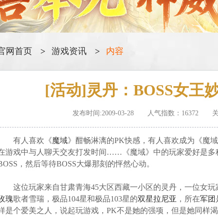
官网首页
游戏资讯
内容
[活动]灵丹：BOSS女
发布时间:2009-03-28 人气指数：
16372 
有人喜欢《
魔域
》酣畅淋漓的PK快感，有人喜欢成为《魔
在游戏中与人聊天交友打发时间……《魔域》中的玩家爱好是多
BOSS，然后等待BOSS大爆那刻的怦然心动。
这位玩家来自甘肃青海45大区西藏一小区的灵丹，一位女玩
玫瑰
歌者雪瑞，极品104星和极品103星的
双星拉尼亚
，所在
军团
样是个爱美之人，说起玩游戏，PK不是她的强项，但是她同样