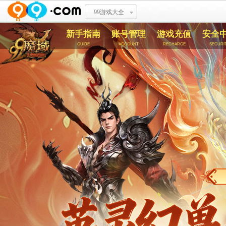
99游戏大全
新手指南
账号管理
游戏充值
安全
guide
account
recharge
securi