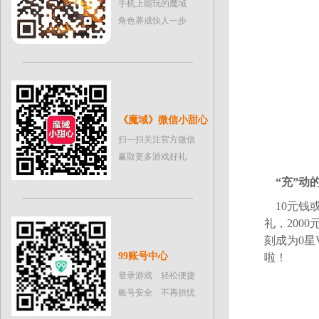
手机上能玩的魔域
角色养成快人一步
《魔域》微信小甜心
扫一扫关注官方微信
赢取更多游戏好礼
“充”动
10元钱
礼，200
刻成为0星
99账号中心
啦！
登录游戏 轻松便捷
账号安全 不再担忧