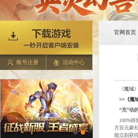
官网首页
账号注册
活动中心
《
魔域
>>《魔域
“充”动
100%
方百元豪礼
能立刻获得