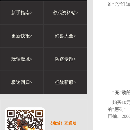
谁“充”谁
新手指南>
游戏资料站>
更新快报>
幻兽大全>
玩转魔域>
防盗专题>
极速回归>
征战新服>
“充”动
购买10
的“惩罚”
再抽。200
《魔域》互通版