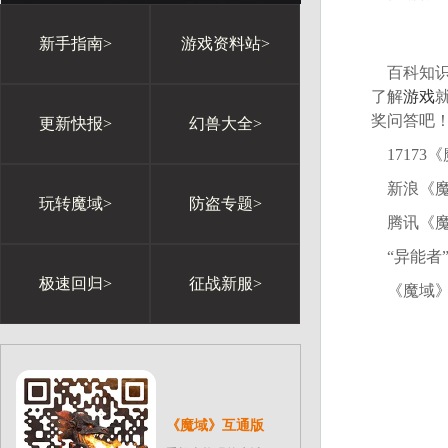
新手指南>
游戏资料站>
百科知识
了解
游戏
奖问答吧
更新快报>
幻兽大全>
17173
新浪《魔
玩转魔域>
防盗专题>
腾讯《魔
“异能者
极速回归>
征战新服>
《魔域》
《魔域》互通版