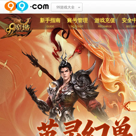
99游戏大全
新手指南
账号管理
游戏充值
安全
guide
account
recharge
securi