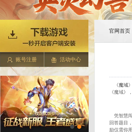
官网首页
账号注册
活动中心
《
魔域
》
《魔域》
凭智慧闯
回答题目
励仅需你