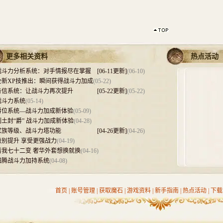
更多相关资料
热点活动
战斗力分析系统：对手情报尽在掌握 [06-11更新]
(06-10)
全新XP技推出：瞬间获得战斗力加成
(05-22)
亲信系统：让战斗力再次提升 [05-22更新]
(05-22)
战斗力系统
(05-14)
爵位系统—战斗力加成新体验
(05-09)
列土封“爵” 战斗力加成新体验
(04-28)
家族等级、战斗力塔功能 [04-26更新]
(04-26)
级别提升 享受更强战力
(04-19)
看我七十二变 奢华外套想换就换
(04-16)
图腾战斗力加持系统
(04-08)
首页
|
账号管理
|
获取魔石
|
游戏资料
|
新手指南
|
热点活动
|
下载