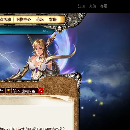
注册
充值
客服
料
机Rss订阅
|
游戏内频道订阅
|
网页错误提交