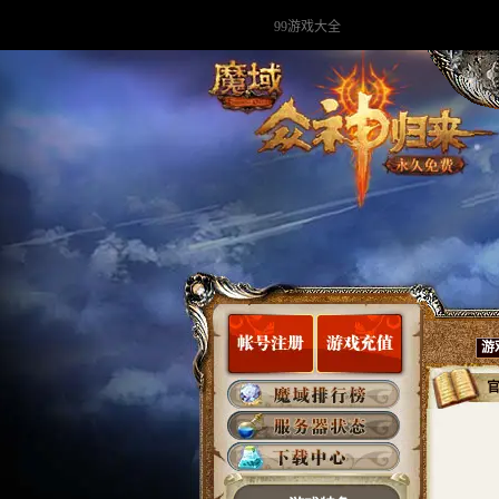
99游戏大全
游