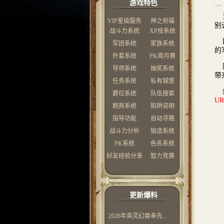
游戏特色
当
VIP星级服务
神之祝福
别
战斗力系统
XP技系统
即
军团系统
家族系统
的
外套系统
PK周月赛
同
导师系统
抽奖系统
带
任务系统
私有城堡
想
爵位系统
队伍搜索
UR
跑商系统
陷阱说明
指导功能
自动寻路
战斗力分析
锻造系统
PK系统
色名系统
好友经验分享
智力竞赛
更新爆料
2026年英灵幻兽奉先...