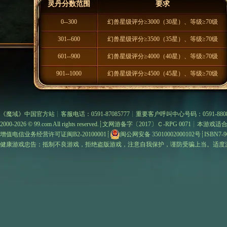
灵丹分数范围
要求
0--300
幻兽星级评分≥3000（30星）、等级≥70级
301--600
幻兽星级评分≥3500（35星）、等级≥70级
601--900
幻兽星级评分≥4000（40星）、等级≥70级
901--1000
幻兽星级评分≥4500（45星）、等级≥70级
《
魔域
》中国官方站┊客服电话：0591-87085777┊重要客户呼叫中心号码：0591-8808
2000-2026 ©
99.com
All rights reserved.┊
文网游备字〔2017〕Ｃ-RPG 0071
┊本游戏适合
增值电信业务经营许可证闽B2-20100001
┊
闽公网安备 35010002000102号
┊ISBN7-9
健康游戏忠告：抵制不良游戏，拒绝盗版游戏，注意自我保护，谨防受骗上当。适度