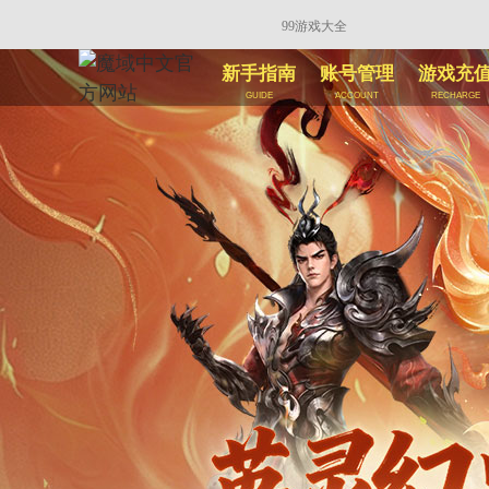
99游戏大全
新手指南
账号管理
游戏充
guide
account
recharge