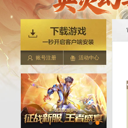
账号注册
活动中心