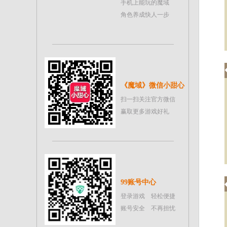
手机上能玩的魔域
角色养成快人一步
《魔域》微信小甜心
扫一扫关注官方微信
赢取更多游戏好礼
99账号中心
登录游戏 轻松便捷
账号安全 不再担忧