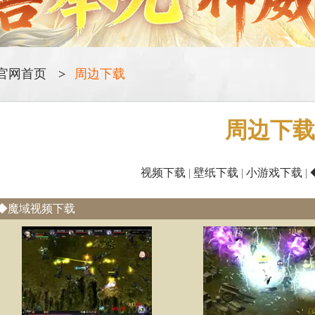
官网首页
周边下载
周边下载
视频下载
|
壁纸下载
|
小游戏下载
|
◆魔域视频下载