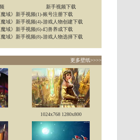
频
新手视频下载
《魔域》新手视频(1)-账号注册下载
《魔域》新手视频(4)-游戏人物创建下载
《魔域》新手视频(6)-幻兽养成下载
《魔域》新手视频(8)-游戏人物选择下载
更多壁纸>>>>
1024x768
1280x800