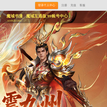
登录个人中心
注册
充值
客服
务
魔域书漫
魔域互通版
99账号中心
novel&comic