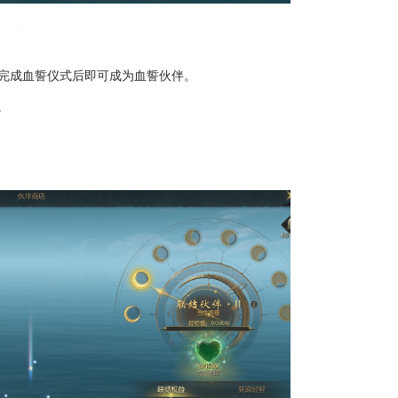
，完成血誓仪式后即可成为血誓伙伴。
。