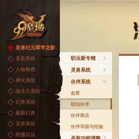
灵兽纪元翠穹龙影
职业新专精
圣装系统
人物角色
专精引导任务
灵兽系统
神火系统
星辰神子新专精
主线攻略
伙伴系统
战斗力系统
精灵游侠新专精
灵兽片区
血誓
幻兽系统
御剑师新专精
天墟深渊
联结伙伴
最新幻兽
灵兽捕捉
伙伴商店
灵兽系统
灵兽试用
伙伴等级与经验
跨服玩法
超等灵兽
圣装功能调整