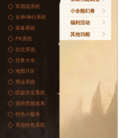
军团战系统
灵兽基因
匠神秘宝
小全能幻兽
女神/神仆系统
灵兽技能
圣装之路
26年小全能幻兽
福利活动
装备系统
呼啸酒馆
天墟深渊
其他功能
PK系统
匠造宝石
行商的馈赠
角色编辑
社交系统
凛焰军械厂
七日签到
任务大全
灼魂之森
玩点引导
地图片区
逐神之锻
商业系统
萃取
防盗安全系统
亚特贵族体系
特色小版本
其他特色系统