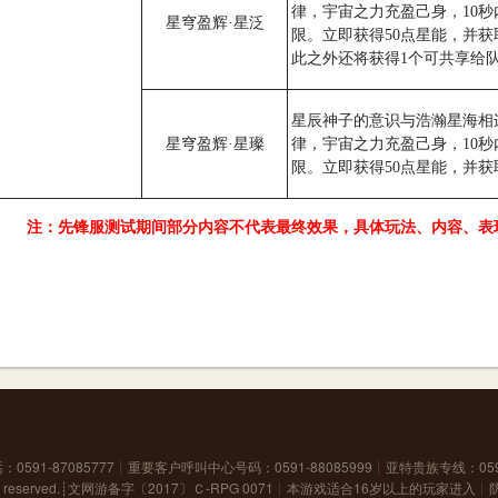
律，宇宙之力充盈己身，10秒
星穹盈辉·星泛
限。立即获得50点星能，并获
此之外还将获得1个可共享给
星辰神子的意识与浩瀚星海相
星穹盈辉·星璨
律，宇宙之力充盈己身，10秒
限。立即获得50点星能，并获
注：先锋服测试期间部分内容不代表最终效果，具体玩法、内容、表
591-87085777┊重要客户呼叫中心号码：0591-88085999┊亚特贵族专线：059
s reserved.┊
文网游备字〔2017〕Ｃ-RPG 0071
┊本游戏适合16岁以上的玩家进入┊