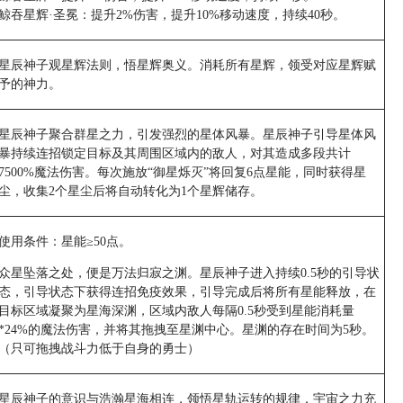
鲸吞星辉·圣冕：提升2%伤害，提升10%移动速度，持续40秒。
星辰神子观星辉法则，悟星辉奥义。消耗所有星辉，领受对应星辉赋
予的神力。
星辰神子聚合群星之力，引发强烈的星体风暴。星辰神子引导星体风
暴持续连招锁定目标及其周围区域内的敌人，对其造成多段共计
7500%魔法伤害。每次施放“御星烁灭”将回复6点星能，同时获得星
尘，收集2个星尘后将自动转化为1个星辉储存。
使用条件：星能≥50点。
众星坠落之处，便是万法归寂之渊。星辰神子进入持续0.5秒的引导状
态，引导状态下获得连招免疫效果，引导完成后将所有星能释放，在
目标区域凝聚为星海深渊，区域内敌人每隔0.5秒受到星能消耗量
*24%的魔法伤害，并将其拖拽至星渊中心。星渊的存在时间为5秒。
（只可拖拽战斗力低于自身的勇士）
星辰神子的意识与浩瀚星海相连，领悟星轨运转的规律，宇宙之力充