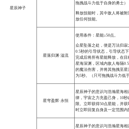
拖拽战斗力低于自身的勇士）
星辰神子
释放技能时，其中敌人将被附
放任何技能。
使用条件：星能≥50点。
众星坠落之处，便是万法归寂
0.5秒的引导状态，引导状态
星落归渊·溢流
完成后将所有星能释放，在目
星海深渊，区域内敌人每隔0.5
的魔法伤害，并将其拖拽至星
为5秒。（只可拖拽战斗力低
星辰神子的意识与浩瀚星海相
律，宇宙之力充盈己身，10秒
星穹盈辉·永恒
限。立即获得50点星能，并获
时立即回复自身及一定范围内队
星辰神子的意识与浩瀚星海相