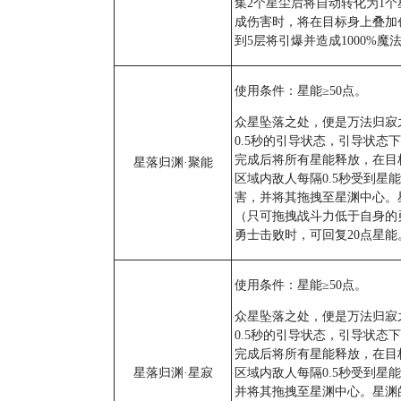
集2个星尘后将自动转化为1
成伤害时，将在目标身上叠加
到5层将引爆并造成1000%魔
使用条件：星能≥50点。
众星坠落之处，便是万法归寂
0.5秒的引导状态，引导状态
完成后将所有星能释放，在目
星落归渊·聚能
区域内敌人每隔0.5秒受到星能
害，并将其拖拽至星渊中心。
（只可拖拽战斗力低于自身的
勇士击败时，可回复20点星能
使用条件：星能≥50点。
众星坠落之处，便是万法归寂
0.5秒的引导状态，引导状态
完成后将所有星能释放，在目
星落归渊·星寂
区域内敌人每隔0.5秒受到星
并将其拖拽至星渊中心。星渊