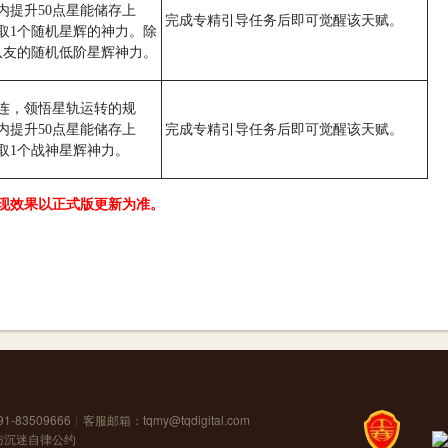
内提升50点星能储存上
完成专精引导任务后即可觉醒该天赋。
取1个随机星辉的神力。除
队友的随机低阶星辉神力。
连，领悟星轨运转的规
内提升50点星能储存上
完成专精引导任务后即可觉醒该天赋。
取1个战神星辉神力。
现效果以正式版更新为准。
1-83509666┊客服邮箱：
tqmy@tqdigital.com
防沉迷自律公约