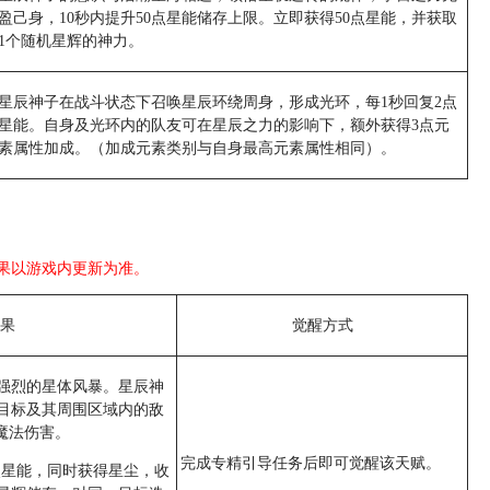
盈己身，10秒内提升50点星能储存上限。立即获得50点星能，并获取
1个随机星辉的神力。
星辰神子在战斗状态下召唤星辰环绕周身，形成光环，每1秒回复2点
星能。自身及光环内的队友可在星辰之力的影响下，额外获得3点元
素属性加成。（加成元素类别与自身最高元素属性相同）。
果以游戏内更新为准。
果
觉醒方式
强烈的星体风暴。星辰神
目标及其周围区域内的敌
%魔法伤害。
完成专精引导任务后即可觉醒该天赋。
点星能，同时获得星尘，收