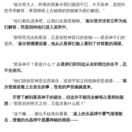
“崔尔登大人，昨夜的星象令我们困惑不已，今天前来，是想向
您寻求解答，希望精研上古秘闻的您能够为我们解惑。”
“你们都先进来吧，让我们在屋里聊聊。”
崔尔登并没有立即为他
们解答，而是招待他们进入居所中。
“那明亮无比的星辰，正是创世神昔日的造物——星辰神子们的
居所。”
崔尔登缓缓说着，他从占星师们脸上看到了对答案的渴望。
“星辰神子？那是什么？”
占星师们听到这从未听闻过的名字，忍
不住发问。
“他们因创世神意志而诞生，巡游宇宙之间抵御邪恶侵袭……”
崔
尔登描述着上古发生的事，苍老的声音娓娓道来。
尽管了解到星辰神子的诞生，但这并不能完全解答占星师的疑
惑：
“那星辰的明灭之间，又蕴含着什么呢？”
“这个嘛……诸位不妨亲自看看。”
桌上的水晶球中雾气渐渐散
去，澄澈的水晶球中显露神秘的画面——