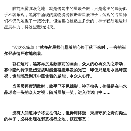
眼前黑雾弥漫之地，就是传闻中的星辰圣殿，只是这里的局势似
乎不容乐观，黑雾中涌现的魔物纷纷攻击着星辰神子，旁观的占星师
们不仅为她捏了一把冷汗。但这担心显然是多余的，神子轻易地运用
星辰神力，将这些魔物消灭。
“没这么简单！”
就在占星师们悬着的心终于落下来时，一旁的崔
尔登表情严肃地说着。
就在这时，黑雾再度遮蔽眼前的画面，众人的心再次为之牵动，
雾中隐约传来激烈交战时能量碰撞爆发的光芒，即使只是用水晶球窥
视，也能感受到其中蕴含着的威能，令众人心悸。
当黑雾再度消散时，敌手已不见踪影，神子抬头，仿佛是在与水
晶球这一头的众人对视，随后展颜一笑，进入传送门中……
没有人知道神子将去往何处，但毋庸怀疑，秉持守护之责而诞生
的神子，必将出现在邪恶横行之地，镇压邪恶！