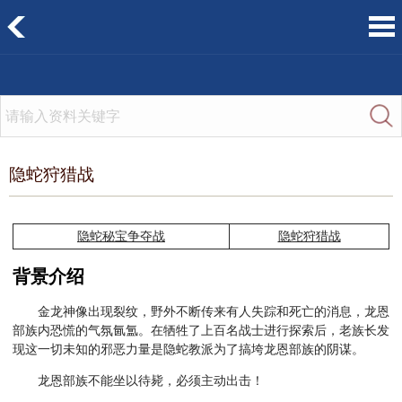
隐蛇狩猎战
隐蛇秘宝争夺战
隐蛇狩猎战
背景介绍
金龙神像出现裂纹，野外不断传来有人失踪和死亡的消息，龙恩
部族内恐慌的气氛氤氲。在牺牲了上百名战士进行探索后，老族长发
现这一切未知的邪恶力量是隐蛇教派为了搞垮龙恩部族的阴谋。
龙恩部族不能坐以待毙，必须主动出击！