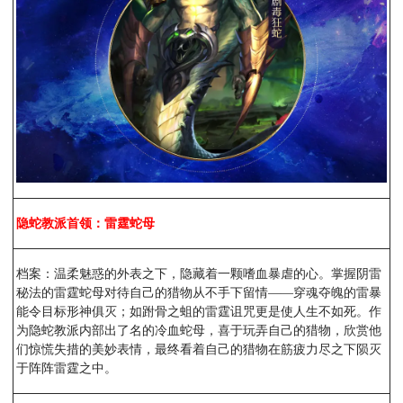
隐蛇教派首领：雷霆蛇母
档案：温柔魅惑的外表之下，隐藏着一颗嗜血暴虐的心。掌握阴雷
秘法的雷霆蛇母对待自己的猎物从不手下留情——穿魂夺魄的雷暴
能令目标形神俱灭；如跗骨之蛆的雷霆诅咒更是使人生不如死。作
为隐蛇教派内部出了名的冷血蛇母，喜于玩弄自己的猎物，欣赏他
们惊慌失措的美妙表情，最终看着自己的猎物在筋疲力尽之下陨灭
于阵阵雷霆之中。