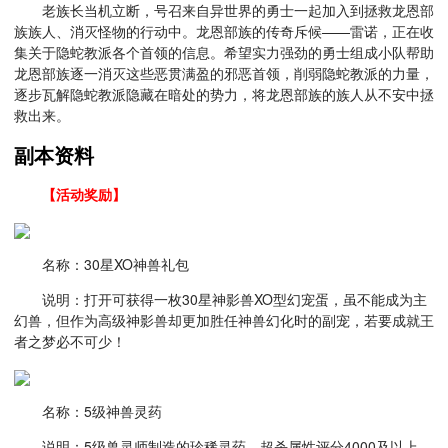
老族长当机立断，号召来自异世界的勇士一起加入到拯救龙恩部
族族人、消灭怪物的行动中。龙恩部族的传奇斥候——雷诺，正在收
集关于隐蛇教派各个首领的信息。希望实力强劲的勇士组成小队帮助
龙恩部族逐一消灭这些恶贯满盈的邪恶首领，削弱隐蛇教派的力量，
逐步瓦解隐蛇教派隐藏在暗处的势力，将龙恩部族的族人从不安中拯
救出来。
副本资料
【活动奖励】
名称：30星XO神兽礼包
说明：打开可获得一枚30星神影兽XO型幻宠蛋，虽不能成为主
幻兽，但作为高级神影兽却更加胜任神兽幻化时的副宠，若要成就王
者之梦必不可少！
名称：5级神兽灵药
说明：5级兽灵师制造的珍稀灵药，超杀属性评分4000及以上、