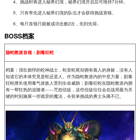
4、挑战时将进入秘界幻境，秘界幻境开启后可维持7分钟。
5、只有率先进入秘界幻境的队伍才会获得挑战资格。
6、每只首领只能被成功击败2次，先到先得。
BOSS档案
隐蛇教派首领：剧毒狂蛇
档案：强壮彪悍的蛇神战士，蛇首蛇尾却拥有着人的身躯，没有人
知道它的本体究竟是蛇还是人。作为隐蛇教派内的中坚力量，剧毒
狂蛇擅长使用毒气使敌人受到生命威胁；剧毒狂蛇在隐蛇教派内拥
有一帮狂热的追随者——咒怨信徒，这些信徒往往会在战局最为关
键的时刻施展一些诡异的魔法，令前来挑战的勇士头痛不已。