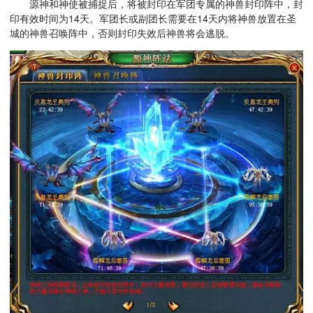
源神和神使被捕捉后，将被封印在军团专属的神兽封印阵中，封
印有效时间为14天。军团长或副团长需要在14天内将神兽放置在圣
城的神兽召唤阵中，否则封印失效后神兽将会逃脱。