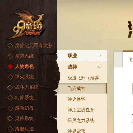
灵兽纪元翠穹龙影
职业
圣装系统
飞
人物角色
战士
成神
神火系统
魔法师
极速飞升（推荐）
战斗力系统
异能者
飞升成神
幻兽系统
血族
神之修炼
最新幻兽
亡灵巫师
神之主线任务
灵兽系统
暗黑龙骑
星辰之力系统
跨服玩法
精灵游侠
神界货币