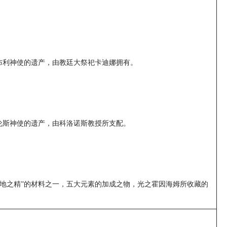
布利神使的遗产，由教廷大祭祀卡迪娜拥有。
伦斯神使的遗产，由科洛诺斯教授所支配。
大地之精”的材料之一，五大元素的加成之物，光之霍因海姆所收藏的