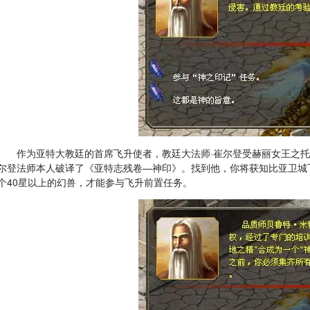
作为亚特大教廷的首席飞升使者，教廷大法师·崔尔登受赫丽女王之托
尔登法师本人破译了《亚特志残卷—神印》。找到他，你将获知比亚卫城
个40星以上的幻兽，才能参与飞升前置任务。