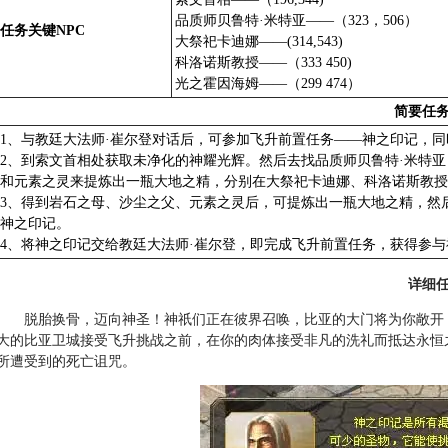
品质师贝鲁特·米特亚——（323，506）
任务关键NPC
大祭祀卡迪娜——(314,543)
科洛诺斯教授——（333 450)
光之霍因海姆——（299 474）
简要任
1、与教廷大法师·崔尔登对话后，可参加飞升前置任务——神之印记，
2、到索文首相处获取未净化的神耀光辉。然后去找品质师贝鲁特·米特
和元素之灵来提炼出一瓶大地之精，分别在大祭祀卡迪娜、科洛诺斯教授
3、得到岩石之母、沙尘之父、元素之灵后，可提炼出一瓶大地之精，然
神之印记。
4、将神之印记交给教廷大法师·崔尔登，即完成飞升前置任务，获得参
详细
脱胎换骨，迈向神圣！神祇们正在彼界召唤，比亚的大门将为你敞开
大的比亚卫城接受飞升挑战之前，在你的肉体接受非凡的洗礼而抵达永恒
所遭受到的死亡诅咒。