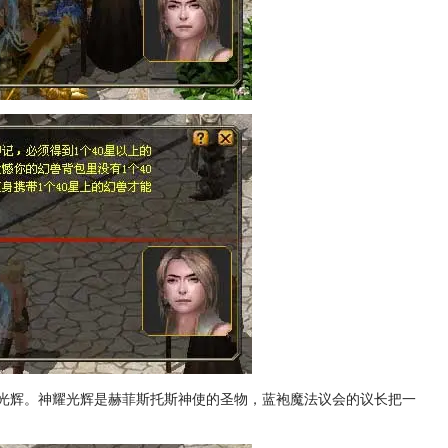
光辉。神耀光辉是赫菲斯托斯神使的圣物，蓝袍魔法议会的议长把一