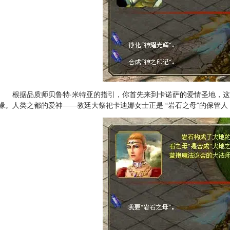
根据品质师贝鲁特·米特亚的指引，你首先来到卡诺萨的爱情圣地，
缘。人类之都的爱神——教廷大祭祀卡迪娜女士正是 “岩石之母”的保管