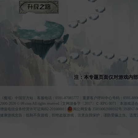
升级之路
注：本专题页面仅对游戏内
《
魔域
》中国官方站┊客服电话：0591-87085777┊重要客户呼叫中心号码：0591-8808
2000-2026 ©
99.com
All rights reserved.┊
文网游备字〔2017〕Ｃ-RPG 0071
┊本游戏适合
增值电信业务经营许可证闽B2-20100001
┊
闽公网安备 35010002000102号
┊ISBN7-9
健康游戏忠告：抵制不良游戏，拒绝盗版游戏，注意自我保护，谨防受骗上当。适度