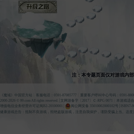
升级之路
注：本专题页面仅对游戏内
《
魔域
》中国官方站┊客服电话：0591-87085777┊重要客户呼叫中心号码：0591-8808
2000-2026 ©
99.com
All rights reserved.┊
文网游备字〔2017〕Ｃ-RPG 0071
┊本游戏适合
增值电信业务经营许可证闽B2-20100001
┊
闽公网安备 35010002000102号
┊ISBN7-9
健康游戏忠告：抵制不良游戏，拒绝盗版游戏，注意自我保护，谨防受骗上当。适度