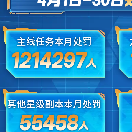
主线任务本月处罚
1214297
人
其他星级副本本月处罚
55458
人